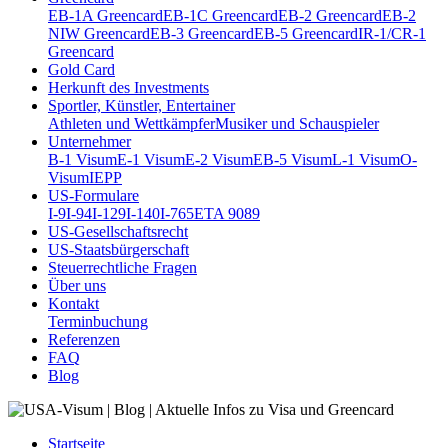
EB-1A Greencard
EB-1C Greencard
EB-2 Greencard
EB-2
NIW Greencard
EB-3 Greencard
EB-5 Greencard
IR-1/CR-1
Greencard
Gold Card
Herkunft des Investments
Sportler, Künstler, Entertainer
Athleten und Wettkämpfer
Musiker und Schauspieler
Unternehmer
B-1 Visum
E-1 Visum
E-2 Visum
EB-5 Visum
L-1 Visum
O-
Visum
IEPP
US-Formulare
I-9
I-94
I-129
I-140
I-765
ETA 9089
US-Gesellschaftsrecht
US-Staatsbürgerschaft
Steuerrechtliche Fragen
Über uns
Kontakt
Terminbuchung
Referenzen
FAQ
Blog
Startseite