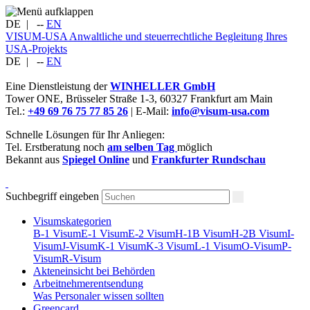
DE
|
--
EN
VISUM-USA
Anwaltliche und steuerrechtliche Begleitung Ihres
USA-Projekts
DE
|
--
EN
Eine Dienstleistung der
WINHELLER GmbH
Tower ONE,
Brüsseler Straße 1-3
,
60327
Frankfurt am Main
Tel.:
+49 69 76 75 77 85 26
| E-Mail:
info@visum-usa.com
Schnelle Lösungen für Ihr Anliegen:
Tel. Erstberatung noch
am selben Tag
möglich
Bekannt aus
Spiegel Online
und
Frankfurter Rundschau
Suchbegriff eingeben
Visumskategorien
B-1 Visum
E-1 Visum
E-2 Visum
H-1B Visum
H-2B Visum
I-
Visum
J-Visum
K-1 Visum
K-3 Visum
L-1 Visum
O-Visum
P-
Visum
R-Visum
Akteneinsicht bei Behörden
Arbeitnehmerentsendung
Was Personaler wissen sollten
Greencard