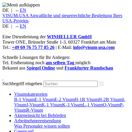
DE
|
--
EN
VISUM-USA
Anwaltliche und steuerrechtliche Begleitung Ihres
USA-Projekts
DE
|
--
EN
Eine Dienstleistung der
WINHELLER GmbH
Tower ONE,
Brüsseler Straße 1-3
,
60327
Frankfurt am Main
Tel.:
+49 69 76 75 77 85 26
| E-Mail:
info@visum-usa.com
Schnelle Lösungen für Ihr Anliegen:
Tel. Erstberatung noch
am selben Tag
möglich
Bekannt aus
Spiegel Online
und
Frankfurter Rundschau
Suchbegriff eingeben
Visumskategorien
B-1 Visum
E-1 Visum
E-2 Visum
H-1B Visum
H-2B Visum
I-
Visum
J-Visum
K-1 Visum
K-3 Visum
L-1 Visum
O-Visum
P-
Visum
R-Visum
Akteneinsicht bei Behörden
Arbeitnehmerentsendung
Was Personaler wissen sollten
Greencard