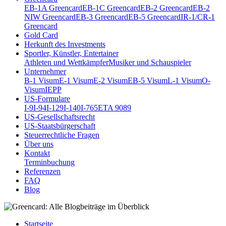
EB-1A Greencard
EB-1C Greencard
EB-2 Greencard
EB-2
NIW Greencard
EB-3 Greencard
EB-5 Greencard
IR-1/CR-1
Greencard
Gold Card
Herkunft des Investments
Sportler, Künstler, Entertainer
Athleten und Wettkämpfer
Musiker und Schauspieler
Unternehmer
B-1 Visum
E-1 Visum
E-2 Visum
EB-5 Visum
L-1 Visum
O-
Visum
IEPP
US-Formulare
I-9
I-94
I-129
I-140
I-765
ETA 9089
US-Gesellschaftsrecht
US-Staatsbürgerschaft
Steuerrechtliche Fragen
Über uns
Kontakt
Terminbuchung
Referenzen
FAQ
Blog
Startseite