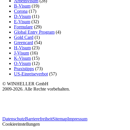
Arbeitsvisum
(28)
B-Visum
(19)
Corona
(17)
D-Visum
(11)
E-Visum
(32)
Formulare
(29)
Global Entry Program
(4)
Gold Card
(1)
Greencard
(54)
H-Visum
(23)
J-Visum
(16)
K-Visum
(15)
O-Visum
(12)
Praxistipps
(73)
US-Einreiseverbot
(57)
© WINHELLER GmbH
2009-2026. Alle Rechte vorbehalten.
563
Bewertungen auf ProvenExpert.com
Datenschutz
Barrierefreiheit
Sitemap
Impressum
WINHELLER GmbH
Cookieeinstellungen