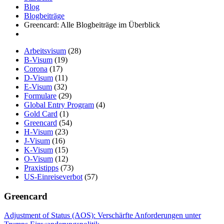
Blog
Blogbeiträge
Greencard: Alle Blogbeiträge im Überblick
Arbeitsvisum
(28)
B-Visum
(19)
Corona
(17)
D-Visum
(11)
E-Visum
(32)
Formulare
(29)
Global Entry Program
(4)
Gold Card
(1)
Greencard
(54)
H-Visum
(23)
J-Visum
(16)
K-Visum
(15)
O-Visum
(12)
Praxistipps
(73)
US-Einreiseverbot
(57)
Greencard
Adjustment of Status (AOS): Verschärfte Anforderungen unter