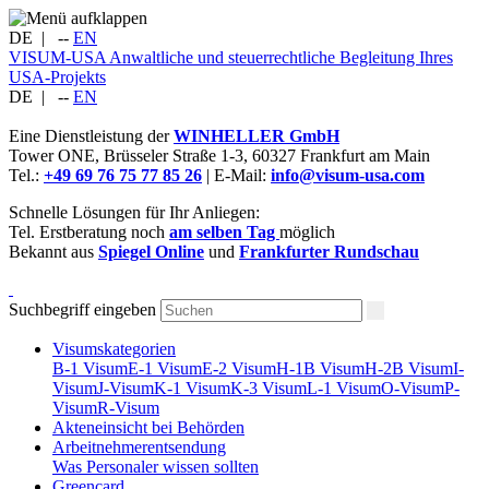
DE
|
--
EN
VISUM-USA
Anwaltliche und steuerrechtliche Begleitung Ihres
USA-Projekts
DE
|
--
EN
Eine Dienstleistung der
WINHELLER GmbH
Tower ONE,
Brüsseler Straße 1-3
,
60327
Frankfurt am Main
Tel.:
+49 69 76 75 77 85 26
| E-Mail:
info@visum-usa.com
Schnelle Lösungen für Ihr Anliegen:
Tel. Erstberatung noch
am selben Tag
möglich
Bekannt aus
Spiegel Online
und
Frankfurter Rundschau
Suchbegriff eingeben
Visumskategorien
B-1 Visum
E-1 Visum
E-2 Visum
H-1B Visum
H-2B Visum
I-
Visum
J-Visum
K-1 Visum
K-3 Visum
L-1 Visum
O-Visum
P-
Visum
R-Visum
Akteneinsicht bei Behörden
Arbeitnehmerentsendung
Was Personaler wissen sollten
Greencard