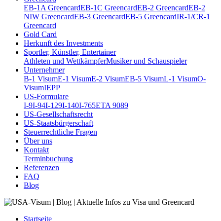
EB-1A Greencard
EB-1C Greencard
EB-2 Greencard
EB-2
NIW Greencard
EB-3 Greencard
EB-5 Greencard
IR-1/CR-1
Greencard
Gold Card
Herkunft des Investments
Sportler, Künstler, Entertainer
Athleten und Wettkämpfer
Musiker und Schauspieler
Unternehmer
B-1 Visum
E-1 Visum
E-2 Visum
EB-5 Visum
L-1 Visum
O-
Visum
IEPP
US-Formulare
I-9
I-94
I-129
I-140
I-765
ETA 9089
US-Gesellschaftsrecht
US-Staatsbürgerschaft
Steuerrechtliche Fragen
Über uns
Kontakt
Terminbuchung
Referenzen
FAQ
Blog
Startseite