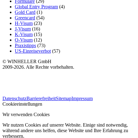
Formulare
(29)
Global Entry Program
(4)
Gold Card
(1)
Greencard
(54)
H-Visum
(23)
J-Visum
(16)
K-Visum
(15)
O-Visum
(12)
Praxistipps
(73)
US-Einreiseverbot
(57)
© WINHELLER GmbH
2009-2026. Alle Rechte vorbehalten.
563
Bewertungen auf ProvenExpert.com
Datenschutz
Barrierefreiheit
Sitemap
Impressum
WINHELLER GmbH
Cookieeinstellungen
Wir verwenden Cookies
Wir nutzen Cookies auf unserer Website. Einige sind notwendig,
während andere uns helfen, diese Website und Ihre Erfahrung zu
verbessern.