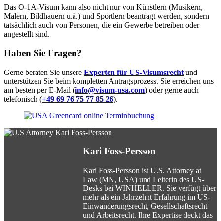
Das O-1A-Visum kann also nicht nur von Künstlern (Musikern,
Malern, Bildhauern u.ä.) und Sportlern beantragt werden, sondern
tatsächlich auch von Personen, die ein Gewerbe betreiben oder
angestellt sind.
Haben Sie Fragen?
Gerne beraten Sie unsere
Experten für US-Visumsrecht
und
unterstützen Sie beim kompletten Antragsprozess. Sie erreichen uns
am besten per E-Mail (
info@visum-usa.com
) oder gerne auch
telefonisch (
+49 69 76 75 77 85 26
).
Kari Foss-Persson
Kari Foss-Persson ist U.S. Attorney at
Law (MN, USA) und Leiterin des US-
Desks bei WINHELLER. Sie verfügt über
mehr als ein Jahrzehnt Erfahrung im US-
Einwanderungsrecht, Gesellschaftsrecht
und Arbeitsrecht. Ihre Expertise deckt das