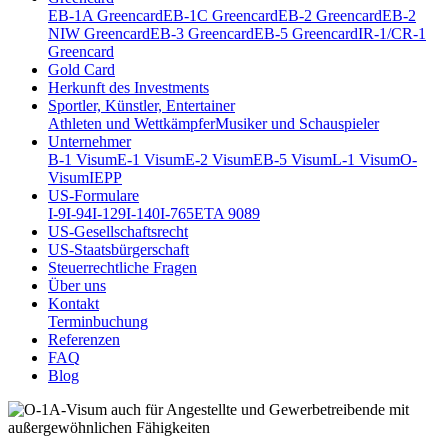
EB-1A Greencard
EB-1C Greencard
EB-2 Greencard
EB-2
NIW Greencard
EB-3 Greencard
EB-5 Greencard
IR-1/CR-1
Greencard
Gold Card
Herkunft des Investments
Sportler, Künstler, Entertainer
Athleten und Wettkämpfer
Musiker und Schauspieler
Unternehmer
B-1 Visum
E-1 Visum
E-2 Visum
EB-5 Visum
L-1 Visum
O-
Visum
IEPP
US-Formulare
I-9
I-94
I-129
I-140
I-765
ETA 9089
US-Gesellschaftsrecht
US-Staatsbürgerschaft
Steuerrechtliche Fragen
Über uns
Kontakt
Terminbuchung
Referenzen
FAQ
Blog