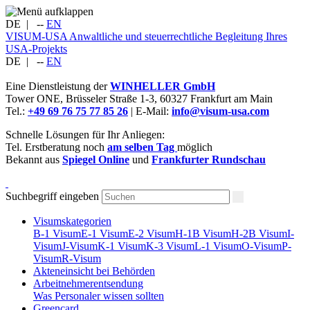
DE
|
--
EN
VISUM-USA
Anwaltliche und steuerrechtliche Begleitung Ihres
USA-Projekts
DE
|
--
EN
Eine Dienstleistung der
WINHELLER GmbH
Tower ONE,
Brüsseler Straße 1-3
,
60327
Frankfurt am Main
Tel.:
+49 69 76 75 77 85 26
| E-Mail:
info@visum-usa.com
Schnelle Lösungen für Ihr Anliegen:
Tel. Erstberatung noch
am selben Tag
möglich
Bekannt aus
Spiegel Online
und
Frankfurter Rundschau
Suchbegriff eingeben
Visumskategorien
B-1 Visum
E-1 Visum
E-2 Visum
H-1B Visum
H-2B Visum
I-
Visum
J-Visum
K-1 Visum
K-3 Visum
L-1 Visum
O-Visum
P-
Visum
R-Visum
Akteneinsicht bei Behörden
Arbeitnehmerentsendung
Was Personaler wissen sollten
Greencard