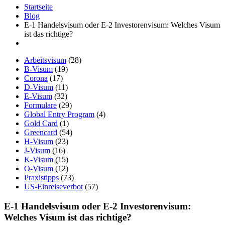
Startseite
Blog
E-1 Handelsvisum oder E-2 Investorenvisum: Welches Visum
ist das richtige?
Arbeitsvisum
(28)
B-Visum
(19)
Corona
(17)
D-Visum
(11)
E-Visum
(32)
Formulare
(29)
Global Entry Program
(4)
Gold Card
(1)
Greencard
(54)
H-Visum
(23)
J-Visum
(16)
K-Visum
(15)
O-Visum
(12)
Praxistipps
(73)
US-Einreiseverbot
(57)
E-1 Handelsvisum oder E-2 Investorenvisum:
Welches Visum ist das richtige?