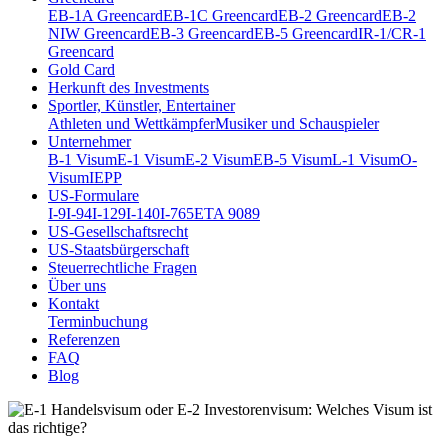
EB-1A Greencard
EB-1C Greencard
EB-2 Greencard
EB-2
NIW Greencard
EB-3 Greencard
EB-5 Greencard
IR-1/CR-1
Greencard
Gold Card
Herkunft des Investments
Sportler, Künstler, Entertainer
Athleten und Wettkämpfer
Musiker und Schauspieler
Unternehmer
B-1 Visum
E-1 Visum
E-2 Visum
EB-5 Visum
L-1 Visum
O-
Visum
IEPP
US-Formulare
I-9
I-94
I-129
I-140
I-765
ETA 9089
US-Gesellschaftsrecht
US-Staatsbürgerschaft
Steuerrechtliche Fragen
Über uns
Kontakt
Terminbuchung
Referenzen
FAQ
Blog