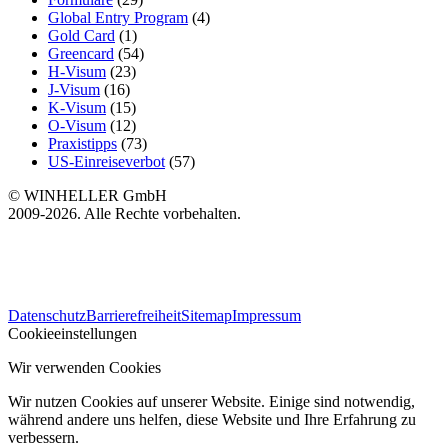
Global Entry Program
(4)
Gold Card
(1)
Greencard
(54)
H-Visum
(23)
J-Visum
(16)
K-Visum
(15)
O-Visum
(12)
Praxistipps
(73)
US-Einreiseverbot
(57)
© WINHELLER GmbH
2009-2026. Alle Rechte vorbehalten.
563
Bewertungen auf ProvenExpert.com
Datenschutz
Barrierefreiheit
Sitemap
Impressum
WINHELLER GmbH
Cookieeinstellungen
Wir verwenden Cookies
Wir nutzen Cookies auf unserer Website. Einige sind notwendig,
während andere uns helfen, diese Website und Ihre Erfahrung zu
verbessern.