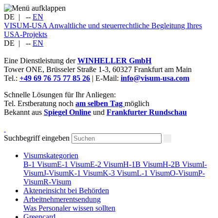
DE
|
--
EN
VISUM-USA
Anwaltliche und steuerrechtliche Begleitung Ihres
USA-Projekts
DE
|
--
EN
Eine Dienstleistung der
WINHELLER GmbH
Tower ONE,
Brüsseler Straße 1-3
,
60327
Frankfurt am Main
Tel.:
+49 69 76 75 77 85 26
| E-Mail:
info@visum-usa.com
Schnelle Lösungen für Ihr Anliegen:
Tel. Erstberatung noch
am selben Tag
möglich
Bekannt aus
Spiegel Online
und
Frankfurter Rundschau
Suchbegriff eingeben
Visumskategorien
B-1 Visum
E-1 Visum
E-2 Visum
H-1B Visum
H-2B Visum
I-
Visum
J-Visum
K-1 Visum
K-3 Visum
L-1 Visum
O-Visum
P-
Visum
R-Visum
Akteneinsicht bei Behörden
Arbeitnehmerentsendung
Was Personaler wissen sollten
Greencard