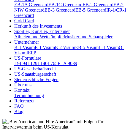
EB-1A Greencard
EB-1C Greencard
EB-2 Greencard
EB-2
NIW Greencard
EB-3 Greencard
EB-5 Greencard
IR-1/CR-1
Greencard
Gold Card
Herkunft des Investments
Sportler, Künstler, Entertainer
Athleten und Wettkämpfer
Musiker und Schauspieler
Unternehmer
B-1 Visum
E-1 Visum
E-2 Visum
EB-5 Visum
L-1 Visum
O-
Visum
IEPP
US-Formulare
I-9
I-94
I-129
I-140
I-765
ETA 9089
US-Gesellschaftsrecht
US-Staatsbürgerschaft
Steuerrechtliche Fragen
Über uns
Kontakt
Terminbuchung
Referenzen
FAQ
Blog