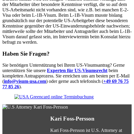
der Mitarbeiter über besondere Kenntnisse verfügt, die so auf dem
US-Arbeitsmarkt nicht vorhanden sind, wie z.B. bei manchen E-2-
Visa oder beim L-1B-Visum. Beim L-1B-Visum musste bislang
grundsätzlich nur der potentielle US-Arbeitgeber diese besonderen
Kenntnisse gegenüber der US-Einwanderungsbehörde nachweisen;
mittlerweile sollte der Mitarbeiter und Antragsteller auch beim L-1B-
Visum darauf gefasst sein, im Interviewtermin beim Konsulat hierzu
befragt zu werden.
Haben Sie Fragen?
Sie benötigen Unterstützung bei Ihrem US-Visumsantrag? Gerne
unterstützen Sie unsere
Experten für US-Visumsrecht
beim
kompletten Antragsprozess. Sie erreichen uns am besten per E-Mail
(
info@visum-usa.com
) oder gerne auch telefonisch (
+49 69 76 75
77 85 26
).
Kari Foss-Persson
Kari Foss-Persson ist U.S. Attorney at