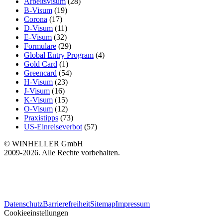
Arbeitsvisum
(28)
B-Visum
(19)
Corona
(17)
D-Visum
(11)
E-Visum
(32)
Formulare
(29)
Global Entry Program
(4)
Gold Card
(1)
Greencard
(54)
H-Visum
(23)
J-Visum
(16)
K-Visum
(15)
O-Visum
(12)
Praxistipps
(73)
US-Einreiseverbot
(57)
© WINHELLER GmbH
2009-2026. Alle Rechte vorbehalten.
563
Bewertungen auf ProvenExpert.com
Datenschutz
Barrierefreiheit
Sitemap
Impressum
WINHELLER GmbH
Cookieeinstellungen