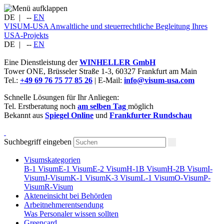
DE
|
--
EN
VISUM-USA
Anwaltliche und steuerrechtliche Begleitung Ihres
USA-Projekts
DE
|
--
EN
Eine Dienstleistung der
WINHELLER GmbH
Tower ONE,
Brüsseler Straße 1-3
,
60327
Frankfurt am Main
Tel.:
+49 69 76 75 77 85 26
| E-Mail:
info@visum-usa.com
Schnelle Lösungen für Ihr Anliegen:
Tel. Erstberatung noch
am selben Tag
möglich
Bekannt aus
Spiegel Online
und
Frankfurter Rundschau
Suchbegriff eingeben
Visumskategorien
B-1 Visum
E-1 Visum
E-2 Visum
H-1B Visum
H-2B Visum
I-
Visum
J-Visum
K-1 Visum
K-3 Visum
L-1 Visum
O-Visum
P-
Visum
R-Visum
Akteneinsicht bei Behörden
Arbeitnehmerentsendung
Was Personaler wissen sollten
Greencard