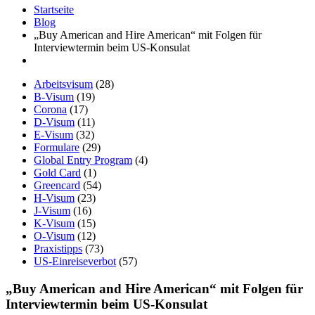
Startseite
Blog
„Buy American and Hire American“ mit Folgen für
Interviewtermin beim US-Konsulat
Arbeitsvisum
(28)
B-Visum
(19)
Corona
(17)
D-Visum
(11)
E-Visum
(32)
Formulare
(29)
Global Entry Program
(4)
Gold Card
(1)
Greencard
(54)
H-Visum
(23)
J-Visum
(16)
K-Visum
(15)
O-Visum
(12)
Praxistipps
(73)
US-Einreiseverbot
(57)
„Buy American and Hire American“ mit Folgen für
Interviewtermin beim US-Konsulat