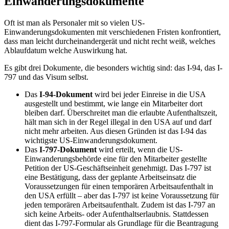
Einwanderungsdokumente
Oft ist man als Personaler mit so vielen US-
Einwanderungsdokumenten mit verschiedenen Fristen konfrontiert,
dass man leicht durcheinandergerät und nicht recht weiß, welches
Ablaufdatum welche Auswirkung hat.
Es gibt drei Dokumente, die besonders wichtig sind: das I-94, das I-
797 und das Visum selbst.
Das
I-94-Dokument
wird bei jeder Einreise in die USA
ausgestellt und bestimmt, wie lange ein Mitarbeiter dort
bleiben darf. Überschreitet man die erlaubte Aufenthaltszeit,
hält man sich in der Regel illegal in den USA auf und darf
nicht mehr arbeiten. Aus diesen Gründen ist das I-94 das
wichtigste US-Einwanderungsdokument.
Das
I-797-Dokument
wird erteilt, wenn die US-
Einwanderungsbehörde eine für den Mitarbeiter gestellte
Petition der US-Geschäftseinheit genehmigt. Das I-797 ist
eine Bestätigung, dass der geplante Arbeitseinsatz die
Voraussetzungen für einen temporären Arbeitsaufenthalt in
den USA erfüllt – aber das I-797 ist keine Voraussetzung für
jeden temporären Arbeitsaufenthalt. Zudem ist das I-797 an
sich keine Arbeits- oder Aufenthaltserlaubnis. Stattdessen
dient das I-797-Formular als Grundlage für die Beantragung