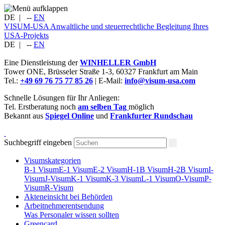
DE
|
--
EN
VISUM-USA
Anwaltliche und steuerrechtliche Begleitung Ihres
USA-Projekts
DE
|
--
EN
Eine Dienstleistung der
WINHELLER GmbH
Tower ONE,
Brüsseler Straße 1-3
,
60327
Frankfurt am Main
Tel.:
+49 69 76 75 77 85 26
| E-Mail:
info@visum-usa.com
Schnelle Lösungen für Ihr Anliegen:
Tel. Erstberatung noch
am selben Tag
möglich
Bekannt aus
Spiegel Online
und
Frankfurter Rundschau
Suchbegriff eingeben
Visumskategorien
B-1 Visum
E-1 Visum
E-2 Visum
H-1B Visum
H-2B Visum
I-
Visum
J-Visum
K-1 Visum
K-3 Visum
L-1 Visum
O-Visum
P-
Visum
R-Visum
Akteneinsicht bei Behörden
Arbeitnehmerentsendung
Was Personaler wissen sollten
Greencard