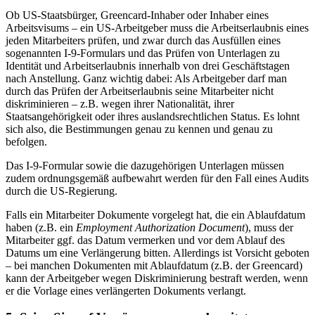
Ob US-Staatsbürger, Greencard-Inhaber oder Inhaber eines
Arbeitsvisums – ein US-Arbeitgeber muss die Arbeitserlaubnis eines
jeden Mitarbeiters prüfen, und zwar durch das Ausfüllen eines
sogenannten I-9-Formulars und das Prüfen von Unterlagen zu
Identität und Arbeitserlaubnis innerhalb von drei Geschäftstagen
nach Anstellung. Ganz wichtig dabei: Als Arbeitgeber darf man
durch das Prüfen der Arbeitserlaubnis seine Mitarbeiter nicht
diskriminieren – z.B. wegen ihrer Nationalität, ihrer
Staatsangehörigkeit oder ihres auslandsrechtlichen Status. Es lohnt
sich also, die Bestimmungen genau zu kennen und genau zu
befolgen.
Das I-9-Formular sowie die dazugehörigen Unterlagen müssen
zudem ordnungsgemäß aufbewahrt werden für den Fall eines Audits
durch die US-Regierung.
Falls ein Mitarbeiter Dokumente vorgelegt hat, die ein Ablaufdatum
haben (z.B. ein
Employment Authorization Document
), muss der
Mitarbeiter ggf. das Datum vermerken und vor dem Ablauf des
Datums um eine Verlängerung bitten. Allerdings ist Vorsicht geboten
– bei manchen Dokumenten mit Ablaufdatum (z.B. der Greencard)
kann der Arbeitgeber wegen Diskriminierung bestraft werden, wenn
er die Vorlage eines verlängerten Dokuments verlangt.