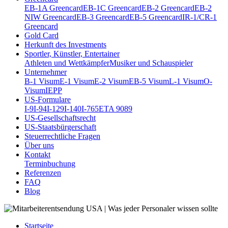
EB-1A Greencard
EB-1C Greencard
EB-2 Greencard
EB-2
NIW Greencard
EB-3 Greencard
EB-5 Greencard
IR-1/CR-1
Greencard
Gold Card
Herkunft des Investments
Sportler, Künstler, Entertainer
Athleten und Wettkämpfer
Musiker und Schauspieler
Unternehmer
B-1 Visum
E-1 Visum
E-2 Visum
EB-5 Visum
L-1 Visum
O-
Visum
IEPP
US-Formulare
I-9
I-94
I-129
I-140
I-765
ETA 9089
US-Gesellschaftsrecht
US-Staatsbürgerschaft
Steuerrechtliche Fragen
Über uns
Kontakt
Terminbuchung
Referenzen
FAQ
Blog
Startseite