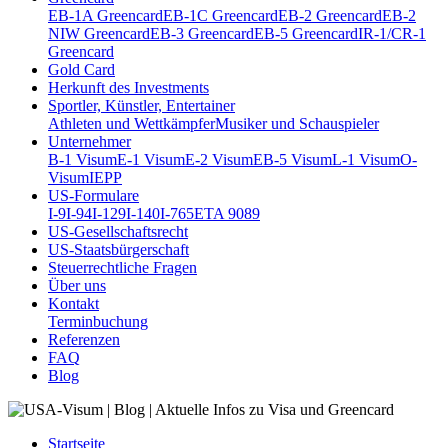
EB-1A Greencard
EB-1C Greencard
EB-2 Greencard
EB-2
NIW Greencard
EB-3 Greencard
EB-5 Greencard
IR-1/CR-1
Greencard
Gold Card
Herkunft des Investments
Sportler, Künstler, Entertainer
Athleten und Wettkämpfer
Musiker und Schauspieler
Unternehmer
B-1 Visum
E-1 Visum
E-2 Visum
EB-5 Visum
L-1 Visum
O-
Visum
IEPP
US-Formulare
I-9
I-94
I-129
I-140
I-765
ETA 9089
US-Gesellschaftsrecht
US-Staatsbürgerschaft
Steuerrechtliche Fragen
Über uns
Kontakt
Terminbuchung
Referenzen
FAQ
Blog
Startseite