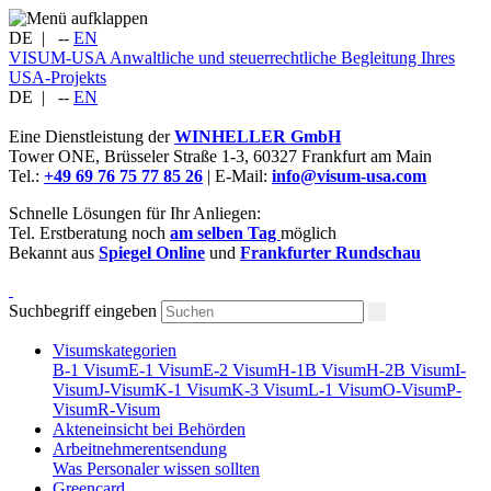
DE
|
--
EN
VISUM-USA
Anwaltliche und steuerrechtliche Begleitung Ihres
USA-Projekts
DE
|
--
EN
Eine Dienstleistung der
WINHELLER GmbH
Tower ONE,
Brüsseler Straße 1-3
,
60327
Frankfurt am Main
Tel.:
+49 69 76 75 77 85 26
| E-Mail:
info@visum-usa.com
Schnelle Lösungen für Ihr Anliegen:
Tel. Erstberatung noch
am selben Tag
möglich
Bekannt aus
Spiegel Online
und
Frankfurter Rundschau
Suchbegriff eingeben
Visumskategorien
B-1 Visum
E-1 Visum
E-2 Visum
H-1B Visum
H-2B Visum
I-
Visum
J-Visum
K-1 Visum
K-3 Visum
L-1 Visum
O-Visum
P-
Visum
R-Visum
Akteneinsicht bei Behörden
Arbeitnehmerentsendung
Was Personaler wissen sollten
Greencard