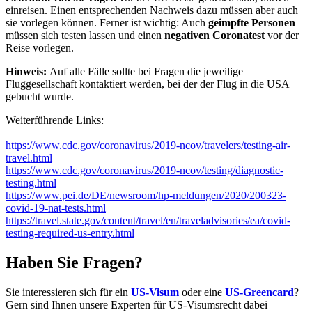
einreisen. Einen entsprechenden Nachweis dazu müssen aber auch
sie vorlegen können. Ferner ist wichtig: Auch
geimpfte Personen
müssen sich testen lassen und einen
negativen Coronatest
vor der
Reise vorlegen.
Hinweis:
Auf alle Fälle sollte bei Fragen die jeweilige
Fluggesellschaft kontaktiert werden, bei der der Flug in die USA
gebucht wurde.
Weiterführende Links:
https://www.cdc.gov/coronavirus/2019-ncov/travelers/testing-air-
travel.html
https://www.cdc.gov/coronavirus/2019-ncov/testing/diagnostic-
testing.html
https://www.pei.de/DE/newsroom/hp-meldungen/2020/200323-
covid-19-nat-tests.html
https://travel.state.gov/content/travel/en/traveladvisories/ea/covid-
testing-required-us-entry.html
Haben Sie Fragen?
Sie interessieren sich für ein
US-Visum
oder eine
US-Greencard
?
Gern sind Ihnen unsere Experten für US-Visumsrecht dabei