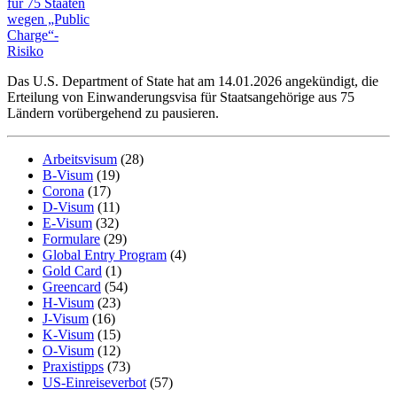
Das U.S. Department of State hat am 14.01.2026 angekündigt, die
Erteilung von Einwanderungsvisa für Staatsangehörige aus 75
Ländern vorübergehend zu pausieren.
Arbeitsvisum
(28)
B-Visum
(19)
Corona
(17)
D-Visum
(11)
E-Visum
(32)
Formulare
(29)
Global Entry Program
(4)
Gold Card
(1)
Greencard
(54)
H-Visum
(23)
J-Visum
(16)
K-Visum
(15)
O-Visum
(12)
Praxistipps
(73)
US-Einreiseverbot
(57)