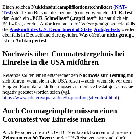
Einen solchen
Nukleinsäureamplifikationstechniktest (
NAT-
Test
)
stellt zum Beispiel der bei uns gerne verwendete „
PCR-Test
“
dar. Auch ein „
PCR-Schnelltest
“ („
rapid test
“) ist natürlich ein
PCR-Test, der den Anforderungen der
Centers
genügt, so jedenfalls
die
Auskunft des U.S. Department of State
.
Antigentests
werden
ebenfalls in Deutschland durchgeführt. Was offenbar
nicht genügt
,
ist ein
Antikörpertest
.
Nachweis über Coronatestergebnis bei
Einreise in die USA mitführen
Reisende sollten einen entsprechenden
Nachweis zur Testung
mit
sich führen, wenn sie in die USA reisen – auch, wenn sie vor dem
Flug ein Formular ausfüllen müssen, in dem sie bestätigen, dass sie
negativ getestet worden seien (vgl.
https://www.cdc.gov/quarantine/fr-proof-negative-test.html
).
Auch Coronageimpfte müssen einen
Coronatest vor Einreise machen
Auch Personen, die an COVID-19
erkrankt waren
und in einem
Zeitraum von 90 Tagen
vor der US-Reise genesen sind, dürfen