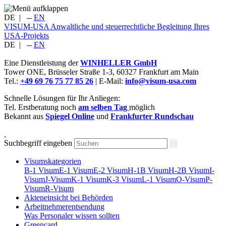
DE
|
--
EN
VISUM-USA
Anwaltliche und steuerrechtliche Begleitung Ihres
USA-Projekts
DE
|
--
EN
Eine Dienstleistung der
WINHELLER GmbH
Tower ONE,
Brüsseler Straße 1-3
,
60327
Frankfurt am Main
Tel.:
+49 69 76 75 77 85 26
| E-Mail:
info@visum-usa.com
Schnelle Lösungen für Ihr Anliegen:
Tel. Erstberatung noch
am selben Tag
möglich
Bekannt aus
Spiegel Online
und
Frankfurter Rundschau
Suchbegriff eingeben
Visumskategorien
B-1 Visum
E-1 Visum
E-2 Visum
H-1B Visum
H-2B Visum
I-
Visum
J-Visum
K-1 Visum
K-3 Visum
L-1 Visum
O-Visum
P-
Visum
R-Visum
Akteneinsicht bei Behörden
Arbeitnehmerentsendung
Was Personaler wissen sollten
Greencard