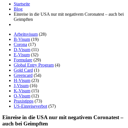
Startseite
Blog
Einreise in die USA nur mit negativem Coronatest – auch bei
Geimpften
Arbeitsvisum
(28)
B-Visum
(19)
Corona
(17)
D-Visum
(11)
E-Visum
(32)
Formulare
(29)
Global Entry Program
(4)
Gold Card
(1)
Greencard
(54)
H-Visum
(23)
J-Visum
(16)
K-Visum
(15)
O-Visum
(12)
Praxistipps
(73)
US-Einreiseverbot
(57)
Einreise in die USA nur mit negativem Coronatest –
auch bei Geimpften