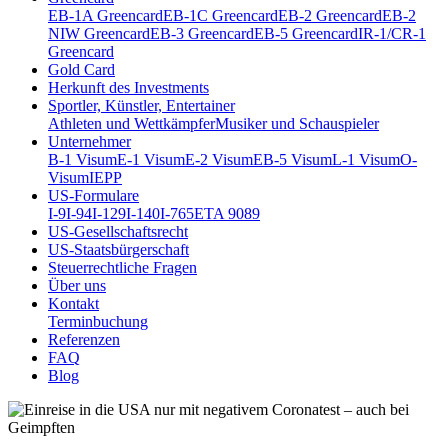
EB-1A Greencard
EB-1C Greencard
EB-2 Greencard
EB-2
NIW Greencard
EB-3 Greencard
EB-5 Greencard
IR-1/CR-1
Greencard
Gold Card
Herkunft des Investments
Sportler, Künstler, Entertainer
Athleten und Wettkämpfer
Musiker und Schauspieler
Unternehmer
B-1 Visum
E-1 Visum
E-2 Visum
EB-5 Visum
L-1 Visum
O-
Visum
IEPP
US-Formulare
I-9
I-94
I-129
I-140
I-765
ETA 9089
US-Gesellschaftsrecht
US-Staatsbürgerschaft
Steuerrechtliche Fragen
Über uns
Kontakt
Terminbuchung
Referenzen
FAQ
Blog