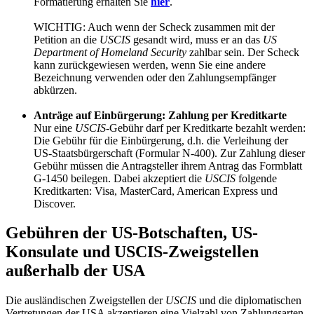
Formatierung erhalten Sie
hier
.
WICHTIG: Auch wenn der Scheck zusammen mit der
Petition an die
USCIS
gesandt wird, muss er an das
US
Department of Homeland Security
zahlbar sein. Der Scheck
kann zurückgewiesen werden, wenn Sie eine andere
Bezeichnung verwenden oder den Zahlungsempfänger
abkürzen.
Anträge auf Einbürgerung: Zahlung per Kreditkarte
Nur eine
USCIS
-Gebühr darf per Kreditkarte bezahlt werden:
Die Gebühr für die Einbürgerung, d.h. die Verleihung der
US-Staatsbürgerschaft (Formular N-400). Zur Zahlung dieser
Gebühr müssen die Antragsteller ihrem Antrag das Formblatt
G-1450 beilegen. Dabei akzeptiert die
USCIS
folgende
Kreditkarten: Visa, MasterCard, American Express und
Discover.
Gebühren der US-Botschaften, US-
Konsulate und USCIS-Zweigstellen
außerhalb der USA
Die ausländischen Zweigstellen der
USCIS
und die diplomatischen
Vertretungen der USA akzeptieren eine Vielzahl von Zahlungsarten,