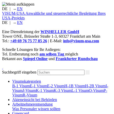
DE
|
--
EN
VISUM-USA
Anwaltliche und steuerrechtliche Begleitung Ihres
USA-Projekts
DE
|
--
EN
Eine Dienstleistung der
WINHELLER GmbH
Tower ONE,
Brüsseler Straße 1-3
,
60327
Frankfurt am Main
Tel.:
+49 69 76 75 77 85 26
| E-Mail:
info@visum-usa.com
Schnelle Lösungen für Ihr Anliegen:
Tel. Erstberatung noch
am selben Tag
möglich
Bekannt aus
Spiegel Online
und
Frankfurter Rundschau
Suchbegriff eingeben
Visumskategorien
B-1 Visum
E-1 Visum
E-2 Visum
H-1B Visum
H-2B Visum
I-
Visum
J-Visum
K-1 Visum
K-3 Visum
L-1 Visum
O-Visum
P-
Visum
R-Visum
Akteneinsicht bei Behörden
Arbeitnehmerentsendung
Was Personaler wissen sollten
Greencard