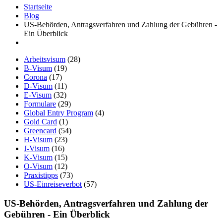
Startseite
Blog
US-Behörden, Antragsverfahren und Zahlung der Gebühren -
Ein Überblick
Arbeitsvisum
(28)
B-Visum
(19)
Corona
(17)
D-Visum
(11)
E-Visum
(32)
Formulare
(29)
Global Entry Program
(4)
Gold Card
(1)
Greencard
(54)
H-Visum
(23)
J-Visum
(16)
K-Visum
(15)
O-Visum
(12)
Praxistipps
(73)
US-Einreiseverbot
(57)
US-Behörden, Antragsverfahren und Zahlung der
Gebühren - Ein Überblick