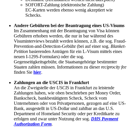
SOFORT-Zahlung (elektronische Zahlung)
EC-Karten werden ebenso wenig akzeptiert wie
Schecks.
Andere Gebühren bei der Beantragung eines US-Visums
Im Zusammenhang mit der Beantragung von Visa können
Gebühren erhoben werden, die nur in bar während des
Visuminterviews bezahlt werden können, z.B. die sog. Fraud-
Prevention-and-Detection-Gebühr (bei auf einer sog.
Blanket-
Petition
basierenden Anträgen für ein L-Visum mittels eines
neuen I-129S-Formulars) oder die sog.
Gegenseitigkeitsgebühr, die Staatsangehörige bestimmter
Staaten zahlen müssen. Informationen zu dieser
reciprocity fee
finden Sie
hier
.
Zahlungen an die USCIS in Frankfurt
An die Zweigstelle der
USCIS
in Frankfurt zu leistende
Zahlungen haben, wie oben beschrieben per Money Order,
Bankscheck, bankbestätigtem Scheck, Scheck vom
Unternehmen oder von Privatpersonen, gezogen auf eine US-
Bank, ausgestellt in US-Dollar und zahlbar an das U.S.
Department of Homeland Security oder per Kreditkarte zu
erfolgen und zwar unter Nutzung der sog.
DHS Payment
Authorization Form
.