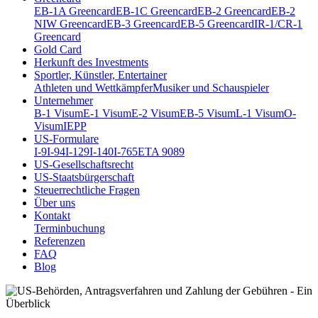
EB-1A Greencard
EB-1C Greencard
EB-2 Greencard
EB-2
NIW Greencard
EB-3 Greencard
EB-5 Greencard
IR-1/CR-1
Greencard
Gold Card
Herkunft des Investments
Sportler, Künstler, Entertainer
Athleten und Wettkämpfer
Musiker und Schauspieler
Unternehmer
B-1 Visum
E-1 Visum
E-2 Visum
EB-5 Visum
L-1 Visum
O-
Visum
IEPP
US-Formulare
I-9
I-94
I-129
I-140
I-765
ETA 9089
US-Gesellschaftsrecht
US-Staatsbürgerschaft
Steuerrechtliche Fragen
Über uns
Kontakt
Terminbuchung
Referenzen
FAQ
Blog