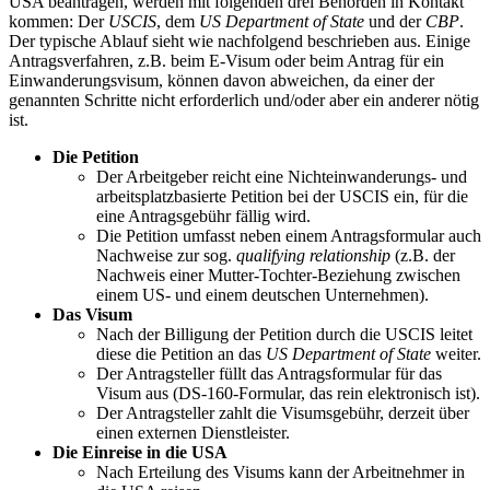
USA beantragen, werden mit folgenden drei Behörden in Kontakt
kommen: Der
USCIS
, dem
US Department of State
und der
CBP
.
Der typische Ablauf sieht wie nachfolgend beschrieben aus. Einige
Antragsverfahren, z.B. beim E-Visum oder beim Antrag für ein
Einwanderungsvisum, können davon abweichen, da einer der
genannten Schritte nicht erforderlich und/oder aber ein anderer nötig
ist.
Die Petition
Der Arbeitgeber reicht eine Nichteinwanderungs- und
arbeitsplatzbasierte Petition bei der USCIS ein, für die
eine Antragsgebühr fällig wird.
Die Petition umfasst neben einem Antragsformular auch
Nachweise zur sog.
qualifying relationship
(z.B. der
Nachweis einer Mutter-Tochter-Beziehung zwischen
einem US- und einem deutschen Unternehmen).
Das Visum
Nach der Billigung der Petition durch die USCIS leitet
diese die Petition an das
US Department of State
weiter.
Der Antragsteller füllt das Antragsformular für das
Visum aus (DS-160-Formular, das rein elektronisch ist).
Der Antragsteller zahlt die Visumsgebühr, derzeit über
einen externen Dienstleister.
Die Einreise in die USA
Nach Erteilung des Visums kann der Arbeitnehmer in