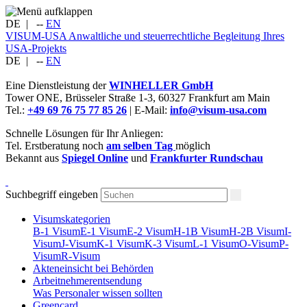
DE
|
--
EN
VISUM-USA
Anwaltliche und steuerrechtliche Begleitung Ihres
USA-Projekts
DE
|
--
EN
Eine Dienstleistung der
WINHELLER GmbH
Tower ONE,
Brüsseler Straße 1-3
,
60327
Frankfurt am Main
Tel.:
+49 69 76 75 77 85 26
| E-Mail:
info@visum-usa.com
Schnelle Lösungen für Ihr Anliegen:
Tel. Erstberatung noch
am selben Tag
möglich
Bekannt aus
Spiegel Online
und
Frankfurter Rundschau
Suchbegriff eingeben
Visumskategorien
B-1 Visum
E-1 Visum
E-2 Visum
H-1B Visum
H-2B Visum
I-
Visum
J-Visum
K-1 Visum
K-3 Visum
L-1 Visum
O-Visum
P-
Visum
R-Visum
Akteneinsicht bei Behörden
Arbeitnehmerentsendung
Was Personaler wissen sollten
Greencard