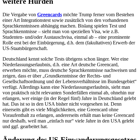
weitere Hürden
Die Vergabe von
Greencards
möchte Trump ferner vom Bestehen
einer Art Integrationstest sowie zusätzlich von den vorhandenen
Sprachkenntnissen abhängig machen. Bislang spielen Test und
Sprachkenntnisse – sieht man von speziellen Visa, wie z.B.
Studenten- und/oder Austauschvisa, einmal ab – eine prominente
Rolle erst bei der Einbürgerung, d.h. dem (fakultativen) Erwerb der
US-Staatsbürgerschaft.
Deutschland kennt solche Tests übrigens schon länger. Wer eine
Niederlassungserlaubnis, d.h. eine Art deutsche Greencard,
erwerben möchte, muss deutsche Sprachkenntnisse nachweisen und
zeigen, dass er über „Grundkenntnisse der Rechts- und
Gesellschaftsordnung und der Lebensverhältnisse im Bundesgebiet“
verfügt. Allerdings kann eine Niederlassungserlaubnis, sieht man
von praktisch nicht relevanten Sonderfällen einmal ab, ohnehin nur
erlangen, wer einige (in der Regel fünf) Jahre in Deutschland gelebt
hat. Das ist so in den USA bisher nicht vorgesehen ist. Denn
einerseits gibt es viele Möglichkeiten, eine Greencard ohne
Voraufenthalt zu erlangen, andererseits erhält man keine Greencard
nur deshalb, weil man „einfach nur“ viele Jahre in den USA gelebt
und ggf. gearbeitet hat.
Änderung des US-Einwanderungsgesetzes