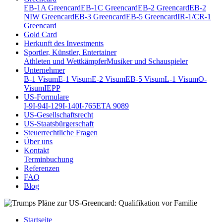
EB-1A Greencard
EB-1C Greencard
EB-2 Greencard
EB-2
NIW Greencard
EB-3 Greencard
EB-5 Greencard
IR-1/CR-1
Greencard
Gold Card
Herkunft des Investments
Sportler, Künstler, Entertainer
Athleten und Wettkämpfer
Musiker und Schauspieler
Unternehmer
B-1 Visum
E-1 Visum
E-2 Visum
EB-5 Visum
L-1 Visum
O-
Visum
IEPP
US-Formulare
I-9
I-94
I-129
I-140
I-765
ETA 9089
US-Gesellschaftsrecht
US-Staatsbürgerschaft
Steuerrechtliche Fragen
Über uns
Kontakt
Terminbuchung
Referenzen
FAQ
Blog
Startseite