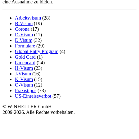
eine Ausnahme zu bilden.
Arbeitsvisum
(28)
B-Visum
(19)
Corona
(17)
D-Visum
(11)
E-Visum
(32)
Formulare
(29)
Global Entry Program
(4)
Gold Card
(1)
Greencard
(54)
H-Visum
(23)
J-Visum
(16)
K-Visum
(15)
O-Visum
(12)
Praxistipps
(73)
US-Einreiseverbot
(57)
© WINHELLER GmbH
2009-2026. Alle Rechte vorbehalten.
563
Bewertungen auf ProvenExpert.com