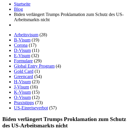
Startseite
Blog
Biden verlängert Trumps Proklamation zum Schutz des US-
Arbeitsmarkts nicht
Arbeitsvisum
(28)
B-Visum
(19)
Corona
(17)
D-Visum
(11)
E-Visum
(32)
Formulare
(29)
Global Entry Program
(4)
Gold Card
(1)
Greencard
(54)
H-Visum
(23)
J-Visum
(16)
K-Visum
(15)
O-Visum
(12)
Praxistipps
(73)
US-Einreiseverbot
(57)
Biden verlängert Trumps Proklamation zum Schutz
des US-Arbeitsmarkts nicht