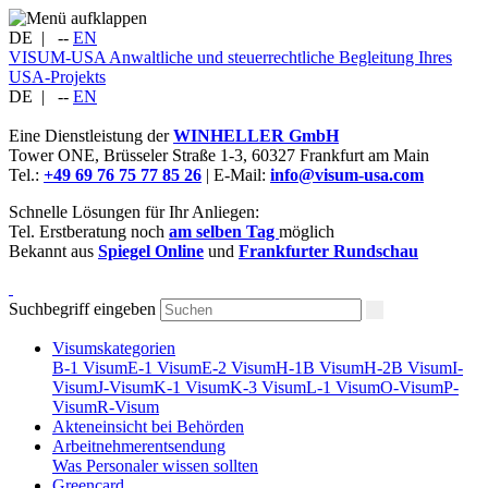
DE
|
--
EN
VISUM-USA
Anwaltliche und steuerrechtliche Begleitung Ihres
USA-Projekts
DE
|
--
EN
Eine Dienstleistung der
WINHELLER GmbH
Tower ONE,
Brüsseler Straße 1-3
,
60327
Frankfurt am Main
Tel.:
+49 69 76 75 77 85 26
| E-Mail:
info@visum-usa.com
Schnelle Lösungen für Ihr Anliegen:
Tel. Erstberatung noch
am selben Tag
möglich
Bekannt aus
Spiegel Online
und
Frankfurter Rundschau
Suchbegriff eingeben
Visumskategorien
B-1 Visum
E-1 Visum
E-2 Visum
H-1B Visum
H-2B Visum
I-
Visum
J-Visum
K-1 Visum
K-3 Visum
L-1 Visum
O-Visum
P-
Visum
R-Visum
Akteneinsicht bei Behörden
Arbeitnehmerentsendung
Was Personaler wissen sollten
Greencard