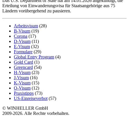
Das U.S. Department of State hat am 14.01.2026 angekündigt, die
Erteilung von Einwanderungsvisa für Staatsangehörige aus 75
Ländern vorübergehend zu pausieren.
Arbeitsvisum
(28)
B-Visum
(19)
Corona
(17)
D-Visum
(11)
E-Visum
(32)
Formulare
(29)
Global Entry Program
(4)
Gold Card
(1)
Greencard
(54)
H-Visum
(23)
J-Visum
(16)
K-Visum
(15)
O-Visum
(12)
Praxistipps
(73)
US-Einreiseverbot
(57)
© WINHELLER GmbH
2009-2026. Alle Rechte vorbehalten.