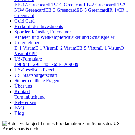
EB-1A Greencard
EB-1C Greencard
EB-2 Greencard
EB-2
NIW Greencard
EB-3 Greencard
EB-5 Greencard
IR-1/CR-1
Greencard
Gold Card
Herkunft des Investments
Sportler, Künstler, Entertainer
Athleten und Wettkämpfer
Musiker und Schauspieler
Unternehmer
B-1 Visum
E-1 Visum
E-2 Visum
EB-5 Visum
L-1 Visum
O-
Visum
IEPP
US-Formulare
I-9
I-94
I-129
I-140
I-765
ETA 9089
US-Gesellschaftsrecht
US-Staatsbürgerschaft
Steuerrechtliche Fragen
Über uns
Kontakt
Terminbuchung
Referenzen
FAQ
Blog