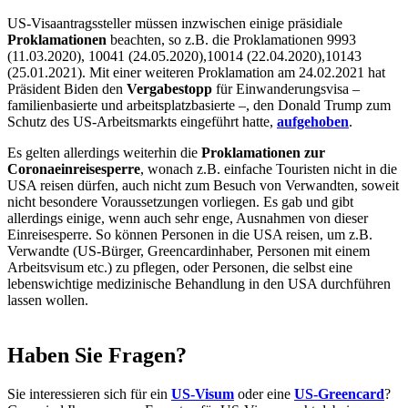
US-Visaantragssteller müssen inzwischen einige präsidiale
Proklamationen
beachten, so z.B. die Proklamationen 9993
(11.03.2020), 10041 (24.05.2020),10014 (22.04.2020),10143
(25.01.2021). Mit einer weiteren Proklamation am 24.02.2021 hat
Präsident Biden den
Vergabestopp
für Einwanderungsvisa –
familienbasierte und arbeitsplatzbasierte –, den Donald Trump zum
Schutz des US-Arbeitsmarkts eingeführt hatte,
aufgehoben
.
Es gelten allerdings weiterhin die
Proklamationen zur
Coronaeinreisesperre
, wonach z.B. einfache Touristen nicht in die
USA reisen dürfen, auch nicht zum Besuch von Verwandten, soweit
nicht besondere Voraussetzungen vorliegen. Es gab und gibt
allerdings einige, wenn auch sehr enge, Ausnahmen von dieser
Einreisesperre. So können Personen in die USA reisen, um z.B.
Verwandte (US-Bürger, Greencardinhaber, Personen mit einem
Arbeitsvisum etc.) zu pflegen, oder Personen, die selbst eine
lebenswichtige medizinische Behandlung in den USA durchführen
lassen wollen.
Haben Sie Fragen?
Sie interessieren sich für ein
US-Visum
oder eine
US-Greencard
?