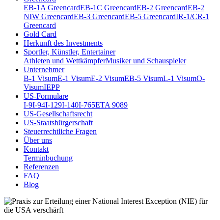
EB-1A Greencard
EB-1C Greencard
EB-2 Greencard
EB-2
NIW Greencard
EB-3 Greencard
EB-5 Greencard
IR-1/CR-1
Greencard
Gold Card
Herkunft des Investments
Sportler, Künstler, Entertainer
Athleten und Wettkämpfer
Musiker und Schauspieler
Unternehmer
B-1 Visum
E-1 Visum
E-2 Visum
EB-5 Visum
L-1 Visum
O-
Visum
IEPP
US-Formulare
I-9
I-94
I-129
I-140
I-765
ETA 9089
US-Gesellschaftsrecht
US-Staatsbürgerschaft
Steuerrechtliche Fragen
Über uns
Kontakt
Terminbuchung
Referenzen
FAQ
Blog