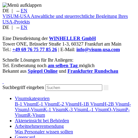
DE
|
--
EN
VISUM-USA
Anwaltliche und steuerrechtliche Begleitung Ihres
USA-Projekts
DE
|
--
EN
Eine Dienstleistung der
WINHELLER GmbH
Tower ONE,
Brüsseler Straße 1-3
,
60327
Frankfurt am Main
Tel.:
+49 69 76 75 77 85 26
| E-Mail:
info@visum-usa.com
Schnelle Lösungen für Ihr Anliegen:
Tel. Erstberatung noch
am selben Tag
möglich
Bekannt aus
Spiegel Online
und
Frankfurter Rundschau
Suchbegriff eingeben
Visumskategorien
B-1 Visum
E-1 Visum
E-2 Visum
H-1B Visum
H-2B Visum
I-
Visum
J-Visum
K-1 Visum
K-3 Visum
L-1 Visum
O-Visum
P-
Visum
R-Visum
Akteneinsicht bei Behörden
Arbeitnehmerentsendung
Was Personaler wissen sollten
Greencard