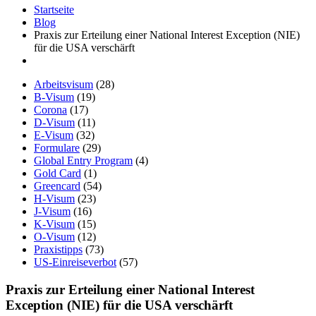
Startseite
Blog
Praxis zur Erteilung einer National Interest Exception (NIE)
für die USA verschärft
Arbeitsvisum
(28)
B-Visum
(19)
Corona
(17)
D-Visum
(11)
E-Visum
(32)
Formulare
(29)
Global Entry Program
(4)
Gold Card
(1)
Greencard
(54)
H-Visum
(23)
J-Visum
(16)
K-Visum
(15)
O-Visum
(12)
Praxistipps
(73)
US-Einreiseverbot
(57)
Praxis zur Erteilung einer National Interest
Exception (NIE) für die USA verschärft