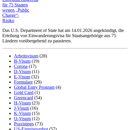
Das U.S. Department of State hat am 14.01.2026 angekündigt, die
Erteilung von Einwanderungsvisa für Staatsangehörige aus 75
Ländern vorübergehend zu pausieren.
Arbeitsvisum
(28)
B-Visum
(19)
Corona
(17)
D-Visum
(11)
E-Visum
(32)
Formulare
(29)
Global Entry Program
(4)
Gold Card
(1)
Greencard
(54)
H-Visum
(23)
J-Visum
(16)
K-Visum
(15)
O-Visum
(12)
Praxistipps
(73)
US-Einreiseverbot
(57)