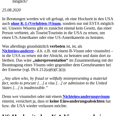
25.08.2020
In Beratungen werden wir oft gefragt, ob eine Hochzeit in den USA
auch
ohne K-1-(Verlobten-)Visum
, sondern nur mit ESTA möglich
sei. Unseres Wissens gibt es zunächst einmal kein Gesetz, das einer
Person verbietet, als Tourist/Touristin in die USA zu reisen, um
einen US-Amerikaner oder eine US-Amerikanerin zu heiraten.
Was allerdings grundsätzlich
verboten
ist, ist, als
Nichteinwanderer
– d.h. z.B. mit einem B-Visum oder visumsfrei –
in die USA zu reisen mit der Absicht, zu heiraten und dann dort zu
bleiben. Das wäre
„misrepresentation“
im Zusammenhang mit der
Beantragung eines Visums oder gegenüber dem Grenzbeamten bei
der Einreise (vgl. INA 212(a)(6)(C)(i)):
„Any alien who, by fraud or willfully misrepresenting a material
fact, seeks to procure […] a visa […] or admission to the United
States […] is inadmissible.”
Denn wer visumsfrei oder mit einem
Nichteinwanderungsvisum
einreist, versichert ja, dass er
keine Einwanderungsabsichten
hat
bzw. die USA wieder verlassen möchte.