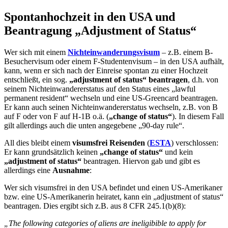
Spontanhochzeit in den USA und
Beantragung „Adjustment of Status“
Wer sich mit einem
Nichteinwanderungsvisum
– z.B. einem B-
Besuchervisum oder einem F-Studentenvisum – in den USA aufhält,
kann, wenn er sich nach der Einreise spontan zu einer Hochzeit
entschließt, ein sog.
„adjustment of status“ beantragen
, d.h. von
seinem Nichteinwandererstatus auf den Status eines „lawful
permanent resident“ wechseln und eine US-Greencard beantragen.
Er kann auch seinen Nichteinwandererstatus wechseln, z.B. von B
auf F oder von F auf H-1B o.ä. (
„change of status“
). In diesem Fall
gilt allerdings auch die unten angegebene „90-day rule“.
All dies bleibt einem
visumsfrei Reisenden
(
ESTA
) verschlossen:
Er kann grundsätzlich keinen
„change of status“
und kein
„adjustment of status“
beantragen. Hiervon gab und gibt es
allerdings eine
Ausnahme
:
Wer sich visumsfrei in den USA befindet und einen US-Amerikaner
bzw. eine US-Amerikanerin heiratet, kann ein „adjustment of status“
beantragen. Dies ergibt sich z.B. aus 8 CFR 245.1(b)(8):
„The following categories of aliens are ineligibible to apply for