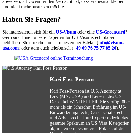
abweisen, z.B. wenn er den Verdacht hat, dass er diesmal bleiben
und nicht mehr ausreisen möchte.
Haben Sie Fragen?
Sie interessieren sich für ein
US-Visum
oder eine
US-Greencard
?
Gern sind Ihnen unsere Experten für US-Visumsrecht dabei
behilflich. Sie erreichen uns am besten per E-Mail (
info@visum-
usa.com
) oder gern auch telefonisch (
+49 69 76 75 77 85 26
).
Kari Foss-Persson
Kari Foss-Persson ist U.S. Attorney at
Law (MN, USA) und Leiterin des US-
Desks bei WINHELLER. Sie verfügt über
mehr als ein Jahrzehnt Erfahrung im US-
Einwanderungsrecht, Gesellschaftsrecht
und Arbeitsrecht. Ihre Expertise deckt das
gesamte Spektrum an US-Visa-Kategorien
ab, mit einem besonderen Fokus auf die