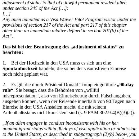
adjustment of status to that of a lawful permanent resident alien
under section 245 of the Act […]:
[…]
Any alien admitted as a Visa Waiver Pilot Program visitor under the
provisions of section 217 of the Act and part 217 of this chapter
other than an immediate relative defined in section 201(b) of the
Act”.
Das ist bei der Beantragung des „adjustment of status“ zu
beachten:
1. Bei der Hochzeit in den USA muss es sich um eine
Spontanhochzeit
handeln, die so bei der visumsfreien Einreise
noch nicht geplant war.
2. Es gilt die durch Präsident Donald Trump eingeführte
„90-day
rule“
. Sie besagt, dass die Behörden von „willful
misrepresentation“, also von Einreisebetrug durch Falschangaben,
ausgehen können, wenn der Reisende innerhalb von 90 Tagen nach
Einreise in den USA Anstalten macht, die mit seinem
Aufenthaltsstatus nicht konsistent sind (s. 9 FAM 302.9-4(B)(3)(a)):
„If an alien engages in conduct inconsistent with his or her
nonimmigrant status within 90 days of visa application or admission
to the United States, as described in subparagraph (2)(b) below, you