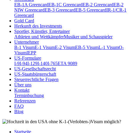
EB-1A Greencard
EB-1C Greencard
EB-2 Greencard
EB-2
NIW Greencard
EB-3 Greencard
EB-5 Greencard
IR-1/CR-1
Greencard
Gold Card
Herkunft des Investments
Sportler, Künstler, Entertainer
Athleten und Wettkämpfer
Musiker und Schauspieler
Unternehmer
B-1 Visum
E-1 Visum
E-2 Visum
EB-5 Visum
L-1 Visum
O-
Visum
IEPP
US-Formulare
I-9
I-94
I-129
I-140
I-765
ETA 9089
US-Gesellschaftsrecht
US-Staatsbürgerschaft
Steuerrechtliche Fragen
Über uns
Kontakt
Terminbuchung
Referenzen
FAQ
Blog
Startseite