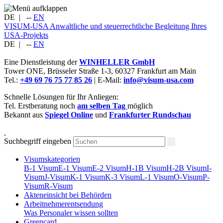
DE
|
--
EN
VISUM-USA
Anwaltliche und steuerrechtliche Begleitung Ihres
USA-Projekts
DE
|
--
EN
Eine Dienstleistung der
WINHELLER GmbH
Tower ONE,
Brüsseler Straße 1-3
,
60327
Frankfurt am Main
Tel.:
+49 69 76 75 77 85 26
| E-Mail:
info@visum-usa.com
Schnelle Lösungen für Ihr Anliegen:
Tel. Erstberatung noch
am selben Tag
möglich
Bekannt aus
Spiegel Online
und
Frankfurter Rundschau
Suchbegriff eingeben
Visumskategorien
B-1 Visum
E-1 Visum
E-2 Visum
H-1B Visum
H-2B Visum
I-
Visum
J-Visum
K-1 Visum
K-3 Visum
L-1 Visum
O-Visum
P-
Visum
R-Visum
Akteneinsicht bei Behörden
Arbeitnehmerentsendung
Was Personaler wissen sollten
Greencard