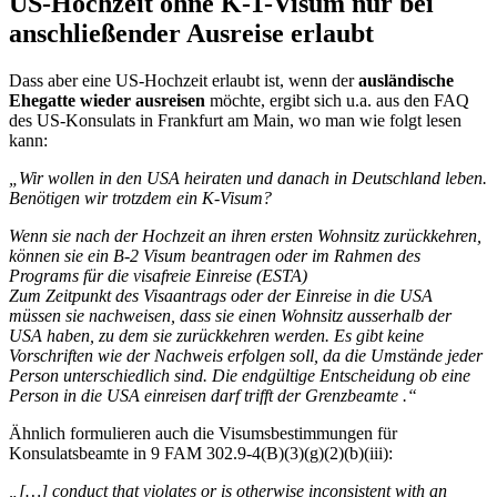
US-Hochzeit ohne K-1-Visum nur bei
anschließender Ausreise erlaubt
Dass aber eine US-Hochzeit erlaubt ist, wenn der
ausländische
Ehegatte wieder ausreisen
möchte, ergibt sich u.a. aus den FAQ
des US-Konsulats in Frankfurt am Main, wo man wie folgt lesen
kann:
„Wir wollen in den USA heiraten und danach in Deutschland leben.
Benötigen wir trotzdem ein K-Visum?
Wenn sie nach der Hochzeit an ihren ersten Wohnsitz zurückkehren,
können sie ein B-2 Visum beantragen oder im Rahmen des
Programs für die visafreie Einreise (ESTA)
Zum Zeitpunkt des Visaantrags oder der Einreise in die USA
müssen sie nachweisen, dass sie einen Wohnsitz ausserhalb der
USA haben, zu dem sie zurückkehren werden. Es gibt keine
Vorschriften wie der Nachweis erfolgen soll, da die Umstände jeder
Person unterschiedlich sind. Die endgültige Entscheidung ob eine
Person in die USA einreisen darf trifft der Grenzbeamte .“
Ähnlich formulieren auch die Visumsbestimmungen für
Konsulatsbeamte in 9 FAM 302.9-4(B)(3)(g)(2)(b)(iii):
„[…] conduct that violates or is otherwise inconsistent with an