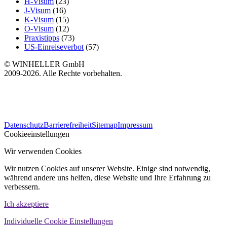
H-Visum
(23)
J-Visum
(16)
K-Visum
(15)
O-Visum
(12)
Praxistipps
(73)
US-Einreiseverbot
(57)
© WINHELLER GmbH
2009-2026. Alle Rechte vorbehalten.
563
Bewertungen auf ProvenExpert.com
Datenschutz
Barrierefreiheit
Sitemap
Impressum
WINHELLER GmbH
Cookieeinstellungen
Wir verwenden Cookies
Wir nutzen Cookies auf unserer Website. Einige sind notwendig,
während andere uns helfen, diese Website und Ihre Erfahrung zu
verbessern.
Ich akzeptiere
Individuelle Cookie Einstellungen