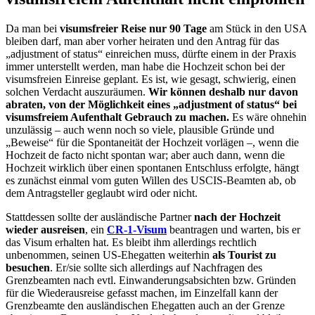
Da man bei
visumsfreier Reise nur 90 Tage
am Stück in den USA
bleiben darf, man aber vorher heiraten und den Antrag für das
„adjustment of status“ einreichen muss, dürfte einem in der Praxis
immer unterstellt werden, man habe die Hochzeit schon bei der
visumsfreien Einreise geplant. Es ist, wie gesagt, schwierig, einen
solchen Verdacht auszuräumen.
Wir können deshalb nur davon
abraten, von der Möglichkeit eines „adjustment of status“ bei
visumsfreiem Aufenthalt Gebrauch zu machen.
Es wäre ohnehin
unzulässig – auch wenn noch so viele, plausible Gründe und
„Beweise“ für die Spontaneität der Hochzeit vorlägen –, wenn die
Hochzeit de facto nicht spontan war; aber auch dann, wenn die
Hochzeit wirklich über einen spontanen Entschluss erfolgte, hängt
es zunächst einmal vom guten Willen des USCIS-Beamten ab, ob
dem Antragsteller geglaubt wird oder nicht.
Stattdessen sollte der ausländische Partner
nach der Hochzeit
wieder ausreisen
, ein
CR-1-Visum
beantragen und warten, bis er
das Visum erhalten hat. Es bleibt ihm allerdings rechtlich
unbenommen, seinen US-Ehegatten weiterhin
als Tourist zu
besuchen
. Er/sie sollte sich allerdings auf Nachfragen des
Grenzbeamten nach evtl. Einwanderungsabsichten bzw. Gründen
für die Wiederausreise gefasst machen, im Einzelfall kann der
Grenzbeamte den ausländischen Ehegatten auch an der Grenze