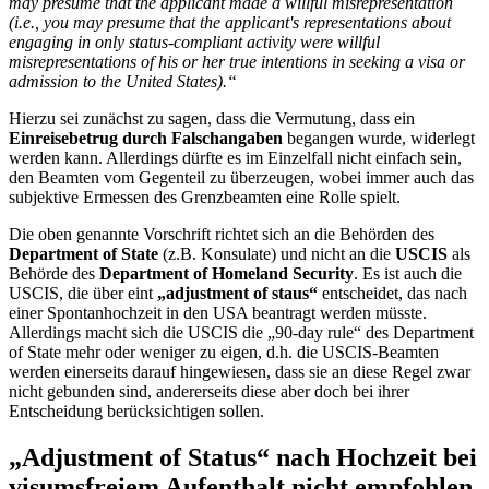
may presume that the applicant made a willful misrepresentation
(i.e., you may presume that the applicant's representations about
engaging in only status-compliant activity were willful
misrepresentations of his or her true intentions in seeking a visa or
admission to the United States).“
Hierzu sei zunächst zu sagen, dass die Vermutung, dass ein
Einreisebetrug durch Falschangaben
begangen wurde, widerlegt
werden kann. Allerdings dürfte es im Einzelfall nicht einfach sein,
den Beamten vom Gegenteil zu überzeugen, wobei immer auch das
subjektive Ermessen des Grenzbeamten eine Rolle spielt.
Die oben genannte Vorschrift richtet sich an die Behörden des
Department of State
(z.B. Konsulate) und nicht an die
USCIS
als
Behörde des
Department of Homeland Security
. Es ist auch die
USCIS, die über eint
„adjustment of staus“
entscheidet, das nach
einer Spontanhochzeit in den USA beantragt werden müsste.
Allerdings macht sich die USCIS die „90-day rule“ des Department
of State mehr oder weniger zu eigen, d.h. die USCIS-Beamten
werden einerseits darauf hingewiesen, dass sie an diese Regel zwar
nicht gebunden sind, andererseits diese aber doch bei ihrer
Entscheidung berücksichtigen sollen.
„Adjustment of Status“ nach Hochzeit bei
visumsfreiem Aufenthalt nicht empfohlen