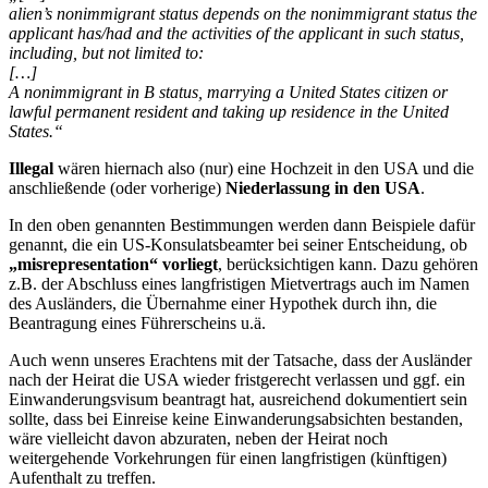
alien’s nonimmigrant status depends on the nonimmigrant status the
applicant has/had and the activities of the applicant in such status,
including, but not limited to:
[…]
A nonimmigrant in B status, marrying a United States citizen or
lawful permanent resident and taking up residence in the United
States.“
Illegal
wären hiernach also (nur) eine Hochzeit in den USA und die
anschließende (oder vorherige)
Niederlassung in den USA
.
In den oben genannten Bestimmungen werden dann Beispiele dafür
genannt, die ein US-Konsulatsbeamter bei seiner Entscheidung, ob
„misrepresentation“ vorliegt
, berücksichtigen kann. Dazu gehören
z.B. der Abschluss eines langfristigen Mietvertrags auch im Namen
des Ausländers, die Übernahme einer Hypothek durch ihn, die
Beantragung eines Führerscheins u.ä.
Auch wenn unseres Erachtens mit der Tatsache, dass der Ausländer
nach der Heirat die USA wieder fristgerecht verlassen und ggf. ein
Einwanderungsvisum beantragt hat, ausreichend dokumentiert sein
sollte, dass bei Einreise keine Einwanderungsabsichten bestanden,
wäre vielleicht davon abzuraten, neben der Heirat noch
weitergehende Vorkehrungen für einen langfristigen (künftigen)
Aufenthalt zu treffen.