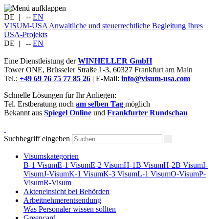
DE
|
--
EN
VISUM-USA
Anwaltliche und steuerrechtliche Begleitung Ihres
USA-Projekts
DE
|
--
EN
Eine Dienstleistung der
WINHELLER GmbH
Tower ONE,
Brüsseler Straße 1-3
,
60327
Frankfurt am Main
Tel.:
+49 69 76 75 77 85 26
| E-Mail:
info@visum-usa.com
Schnelle Lösungen für Ihr Anliegen:
Tel. Erstberatung noch
am selben Tag
möglich
Bekannt aus
Spiegel Online
und
Frankfurter Rundschau
Suchbegriff eingeben
Visumskategorien
B-1 Visum
E-1 Visum
E-2 Visum
H-1B Visum
H-2B Visum
I-
Visum
J-Visum
K-1 Visum
K-3 Visum
L-1 Visum
O-Visum
P-
Visum
R-Visum
Akteneinsicht bei Behörden
Arbeitnehmerentsendung
Was Personaler wissen sollten
Greencard