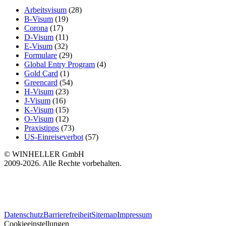
Arbeitsvisum
(28)
B-Visum
(19)
Corona
(17)
D-Visum
(11)
E-Visum
(32)
Formulare
(29)
Global Entry Program
(4)
Gold Card
(1)
Greencard
(54)
H-Visum
(23)
J-Visum
(16)
K-Visum
(15)
O-Visum
(12)
Praxistipps
(73)
US-Einreiseverbot
(57)
© WINHELLER GmbH
2009-2026. Alle Rechte vorbehalten.
563
Bewertungen auf ProvenExpert.com
Datenschutz
Barrierefreiheit
Sitemap
Impressum
WINHELLER GmbH
Cookieeinstellungen