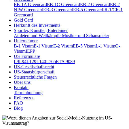
EB-1A Greencard
EB-1C Greencard
EB-2 Greencard
EB-2
NIW Greencard
EB-3 Greencard
EB-5 Greencard
IR-1/CR-1
Greencard
Gold Card
Herkunft des Investments
Sportler, Künstler, Entertainer
Athleten und Wettkämpfer
Musiker und Schauspieler
Unternehmer
B-1 Visum
E-1 Visum
E-2 Visum
EB-5 Visum
L-1 Visum
O-
Visum
IEPP
US-Formulare
I-9
I-94
I-129
I-140
I-765
ETA 9089
US-Gesellschaftsrecht
US-Staatsbürgerschaft
Steuerrechtliche Fragen
Über uns
Kontakt
Terminbuchung
Referenzen
FAQ
Blog