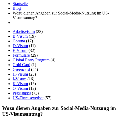
Startseite
Blog
Wozu dienen Angaben zur Social-Media-Nutzung im US-
Visumsantrag?
Arbeitsvisum
(28)
B-Visum
(19)
Corona
(17)
D-Visum
(11)
E-Visum
(32)
Formulare
(29)
Global Entry Program
(4)
Gold Card
(1)
Greencard
(54)
H-Visum
(23)
J-Visum
(16)
K-Visum
(15)
O-Visum
(12)
Praxistipps
(73)
US-Einreiseverbot
(57)
Wozu dienen Angaben zur Social-Media-Nutzung im
US-Visumsantrag?