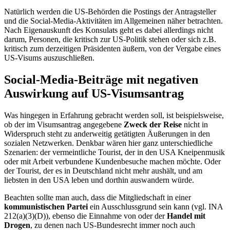
Natürlich werden die US-Behörden die Postings der Antragsteller
und die Social-Media-Aktivitäten im Allgemeinen näher betrachten.
Nach Eigenauskunft des Konsulats geht es dabei allerdings nicht
darum, Personen, die kritisch zur US-Politik stehen oder sich z.B.
kritisch zum derzeitigen Präsidenten äußern, von der Vergabe eines
US-Visums auszuschließen.
Social-Media-Beiträge mit negativen
Auswirkung auf US-Visumsantrag
Was hingegen in Erfahrung gebracht werden soll, ist beispielsweise,
ob der im Visumsantrag angegebene
Zweck der Reise
nicht in
Widerspruch steht zu anderweitig getätigten Äußerungen in den
sozialen Netzwerken. Denkbar wären hier ganz unterschiedliche
Szenarien: der vermeintliche Tourist, der in den USA Kneipenmusik
oder mit Arbeit verbundene Kundenbesuche machen möchte. Oder
der Tourist, der es in Deutschland nicht mehr aushält, und am
liebsten in den USA leben und dorthin auswandern würde.
Beachten sollte man auch, dass die Mitgliedschaft in einer
kommunistischen Partei
ein Ausschlussgrund sein kann (vgl. INA
212(a)(3)(D)), ebenso die Einnahme von oder der
Handel mit
Drogen
, zu denen nach US-Bundesrecht immer noch auch