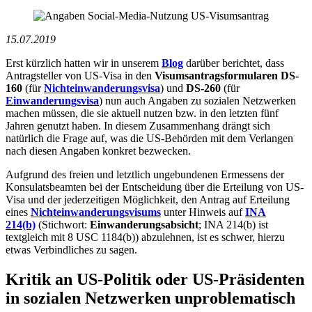
15.07.2019
Erst kürzlich hatten wir in unserem
Blog
darüber berichtet, dass
Antragsteller von US-Visa in den
Visumsantragsformularen DS-
160
(für
Nichteinwanderungsvisa
) und
DS-260
(für
Einwanderungsvisa
) nun auch Angaben zu sozialen Netzwerken
machen müssen, die sie aktuell nutzen bzw. in den letzten fünf
Jahren genutzt haben. In diesem Zusammenhang drängt sich
natürlich die Frage auf, was die US-Behörden mit dem Verlangen
nach diesen Angaben konkret bezwecken.
Aufgrund des freien und letztlich ungebundenen Ermessens der
Konsulatsbeamten bei der Entscheidung über die Erteilung von US-
Visa und der jederzeitigen Möglichkeit, den Antrag auf Erteilung
eines
Nichteinwanderungsvisums
unter Hinweis auf
INA
214(b)
(Stichwort:
Einwanderungsabsicht
; INA 214(b) ist
textgleich mit 8 USC 1184(b)) abzulehnen, ist es schwer, hierzu
etwas Verbindliches zu sagen.
Kritik an US-Politik oder US-Präsidenten
in sozialen Netzwerken unproblematisch