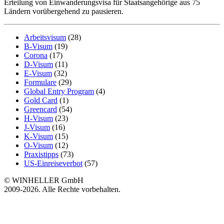
Erteilung von Einwanderungsvisa für Staatsangehörige aus 75
Ländern vorübergehend zu pausieren.
Arbeitsvisum
(28)
B-Visum
(19)
Corona
(17)
D-Visum
(11)
E-Visum
(32)
Formulare
(29)
Global Entry Program
(4)
Gold Card
(1)
Greencard
(54)
H-Visum
(23)
J-Visum
(16)
K-Visum
(15)
O-Visum
(12)
Praxistipps
(73)
US-Einreiseverbot
(57)
© WINHELLER GmbH
2009-2026. Alle Rechte vorbehalten.