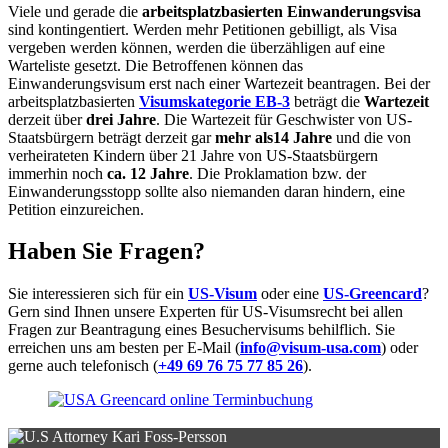
Viele und gerade die
arbeitsplatzbasierten Einwanderungsvisa
sind kontingentiert. Werden mehr Petitionen gebilligt, als Visa
vergeben werden können, werden die überzähligen auf eine
Warteliste gesetzt. Die Betroffenen können das
Einwanderungsvisum erst nach einer Wartezeit beantragen. Bei der
arbeitsplatzbasierten
Visumskategorie EB-3
beträgt die
Wartezeit
derzeit über
drei Jahre
. Die Wartezeit für Geschwister von US-
Staatsbürgern beträgt derzeit gar
mehr als
14 Jahre
und die von
verheirateten Kindern über 21 Jahre von US-Staatsbürgern
immerhin noch
ca. 12 Jahre
. Die Proklamation bzw. der
Einwanderungsstopp sollte also niemanden daran hindern, eine
Petition einzureichen.
Haben Sie Fragen?
Sie interessieren sich für ein
US-Visum
oder eine
US-Greencard
?
Gern sind Ihnen unsere Experten für US-Visumsrecht bei allen
Fragen zur Beantragung eines Besuchervisums behilflich. Sie
erreichen uns am besten per E-Mail (
info@visum-usa.com
) oder
gerne auch telefonisch (
+49 69 76 75 77 85 26
).