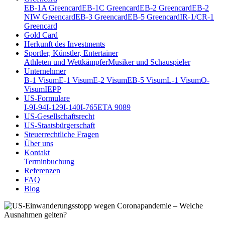
EB-1A Greencard
EB-1C Greencard
EB-2 Greencard
EB-2
NIW Greencard
EB-3 Greencard
EB-5 Greencard
IR-1/CR-1
Greencard
Gold Card
Herkunft des Investments
Sportler, Künstler, Entertainer
Athleten und Wettkämpfer
Musiker und Schauspieler
Unternehmer
B-1 Visum
E-1 Visum
E-2 Visum
EB-5 Visum
L-1 Visum
O-
Visum
IEPP
US-Formulare
I-9
I-94
I-129
I-140
I-765
ETA 9089
US-Gesellschaftsrecht
US-Staatsbürgerschaft
Steuerrechtliche Fragen
Über uns
Kontakt
Terminbuchung
Referenzen
FAQ
Blog