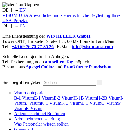
DE
|
--
EN
VISUM-USA
Anwaltliche und steuerrechtliche Begleitung Ihres
USA-Projekts
DE
|
--
EN
Eine Dienstleistung der
WINHELLER GmbH
Tower ONE,
Brüsseler Straße 1-3
,
60327
Frankfurt am Main
Tel.:
+49 69 76 75 77 85 26
| E-Mail:
info@visum-usa.com
Schnelle Lösungen für Ihr Anliegen:
Tel. Erstberatung noch
am selben Tag
möglich
Bekannt aus
Spiegel Online
und
Frankfurter Rundschau
Suchbegriff eingeben
Visumskategorien
B-1 Visum
E-1 Visum
E-2 Visum
H-1B Visum
H-2B Visum
I-
Visum
J-Visum
K-1 Visum
K-3 Visum
L-1 Visum
O-Visum
P-
Visum
R-Visum
Akteneinsicht bei Behörden
Arbeitnehmerentsendung
Was Personaler wissen sollten
Greencard