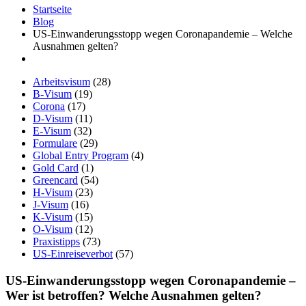
Startseite
Blog
US-Einwanderungsstopp wegen Coronapandemie – Welche
Ausnahmen gelten?
Arbeitsvisum
(28)
B-Visum
(19)
Corona
(17)
D-Visum
(11)
E-Visum
(32)
Formulare
(29)
Global Entry Program
(4)
Gold Card
(1)
Greencard
(54)
H-Visum
(23)
J-Visum
(16)
K-Visum
(15)
O-Visum
(12)
Praxistipps
(73)
US-Einreiseverbot
(57)
US-Einwanderungsstopp wegen Coronapandemie –
Wer ist betroffen? Welche Ausnahmen gelten?