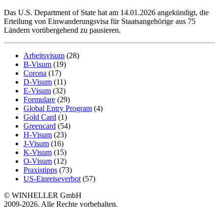
Das U.S. Department of State hat am 14.01.2026 angekündigt, die
Erteilung von Einwanderungsvisa für Staatsangehörige aus 75
Ländern vorübergehend zu pausieren.
Arbeitsvisum
(28)
B-Visum
(19)
Corona
(17)
D-Visum
(11)
E-Visum
(32)
Formulare
(29)
Global Entry Program
(4)
Gold Card
(1)
Greencard
(54)
H-Visum
(23)
J-Visum
(16)
K-Visum
(15)
O-Visum
(12)
Praxistipps
(73)
US-Einreiseverbot
(57)
© WINHELLER GmbH
2009-2026. Alle Rechte vorbehalten.