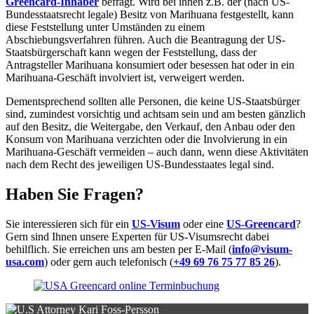
Greencard-Inhaber
befragt. Wird bei ihnen z.B. der (nach US-
Bundesstaatsrecht legale) Besitz von Marihuana festgestellt, kann
diese Feststellung unter Umständen zu einem
Abschiebungsverfahren führen. Auch die Beantragung der US-
Staatsbürgerschaft kann wegen der Feststellung, dass der
Antragsteller Marihuana konsumiert oder besessen hat oder in ein
Marihuana-Geschäft involviert ist, verweigert werden.
Dementsprechend sollten alle Personen, die keine US-Staatsbürger
sind, zumindest vorsichtig und achtsam sein und am besten gänzlich
auf den Besitz, die Weitergabe, den Verkauf, den Anbau oder den
Konsum von Marihuana verzichten oder die Involvierung in ein
Marihuana-Geschäft vermeiden – auch dann, wenn diese Aktivitäten
nach dem Recht des jeweiligen US-Bundesstaates legal sind.
Haben Sie Fragen?
Sie interessieren sich für ein
US-Visum
oder eine
US-Greencard
?
Gern sind Ihnen unsere Experten für US-Visumsrecht dabei
behilflich. Sie erreichen uns am besten per E-Mail (
info@visum-
usa.com
) oder gern auch telefonisch (
+49 69 76 75 77 85 26
).