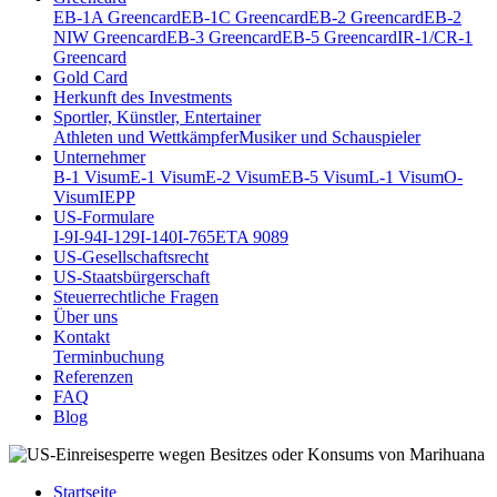
EB-1A Greencard
EB-1C Greencard
EB-2 Greencard
EB-2
NIW Greencard
EB-3 Greencard
EB-5 Greencard
IR-1/CR-1
Greencard
Gold Card
Herkunft des Investments
Sportler, Künstler, Entertainer
Athleten und Wettkämpfer
Musiker und Schauspieler
Unternehmer
B-1 Visum
E-1 Visum
E-2 Visum
EB-5 Visum
L-1 Visum
O-
Visum
IEPP
US-Formulare
I-9
I-94
I-129
I-140
I-765
ETA 9089
US-Gesellschaftsrecht
US-Staatsbürgerschaft
Steuerrechtliche Fragen
Über uns
Kontakt
Terminbuchung
Referenzen
FAQ
Blog
Startseite