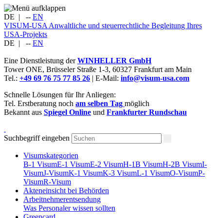
DE
|
--
EN
VISUM-USA
Anwaltliche und steuerrechtliche Begleitung Ihres
USA-Projekts
DE
|
--
EN
Eine Dienstleistung der
WINHELLER GmbH
Tower ONE,
Brüsseler Straße 1-3
,
60327
Frankfurt am Main
Tel.:
+49 69 76 75 77 85 26
| E-Mail:
info@visum-usa.com
Schnelle Lösungen für Ihr Anliegen:
Tel. Erstberatung noch
am selben Tag
möglich
Bekannt aus
Spiegel Online
und
Frankfurter Rundschau
Suchbegriff eingeben
Visumskategorien
B-1 Visum
E-1 Visum
E-2 Visum
H-1B Visum
H-2B Visum
I-
Visum
J-Visum
K-1 Visum
K-3 Visum
L-1 Visum
O-Visum
P-
Visum
R-Visum
Akteneinsicht bei Behörden
Arbeitnehmerentsendung
Was Personaler wissen sollten
Greencard