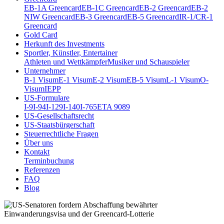
EB-1A Greencard
EB-1C Greencard
EB-2 Greencard
EB-2
NIW Greencard
EB-3 Greencard
EB-5 Greencard
IR-1/CR-1
Greencard
Gold Card
Herkunft des Investments
Sportler, Künstler, Entertainer
Athleten und Wettkämpfer
Musiker und Schauspieler
Unternehmer
B-1 Visum
E-1 Visum
E-2 Visum
EB-5 Visum
L-1 Visum
O-
Visum
IEPP
US-Formulare
I-9
I-94
I-129
I-140
I-765
ETA 9089
US-Gesellschaftsrecht
US-Staatsbürgerschaft
Steuerrechtliche Fragen
Über uns
Kontakt
Terminbuchung
Referenzen
FAQ
Blog