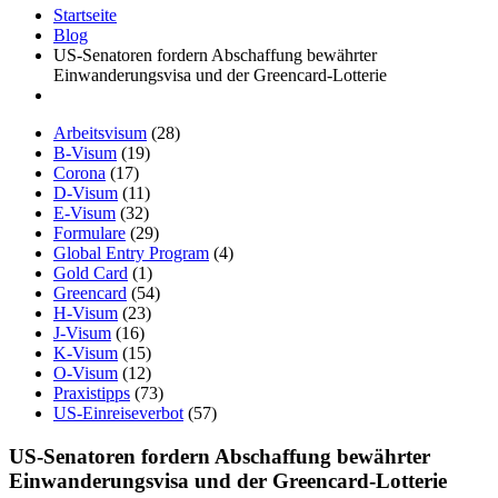
Startseite
Blog
US-Senatoren fordern Abschaffung bewährter
Einwanderungsvisa und der Greencard-Lotterie
Arbeitsvisum
(28)
B-Visum
(19)
Corona
(17)
D-Visum
(11)
E-Visum
(32)
Formulare
(29)
Global Entry Program
(4)
Gold Card
(1)
Greencard
(54)
H-Visum
(23)
J-Visum
(16)
K-Visum
(15)
O-Visum
(12)
Praxistipps
(73)
US-Einreiseverbot
(57)
US-Senatoren fordern Abschaffung bewährter
Einwanderungsvisa und der Greencard-Lotterie