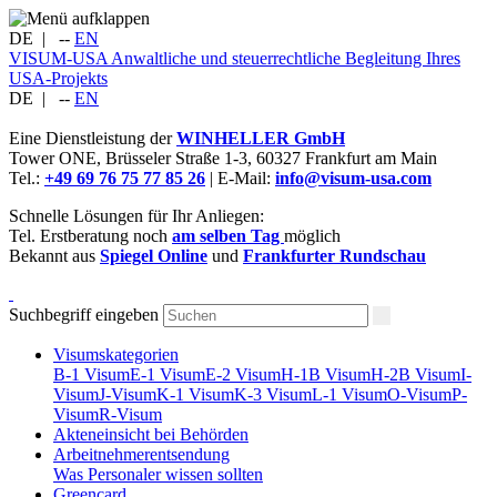
DE
|
--
EN
VISUM-USA
Anwaltliche und steuerrechtliche Begleitung Ihres
USA-Projekts
DE
|
--
EN
Eine Dienstleistung der
WINHELLER GmbH
Tower ONE,
Brüsseler Straße 1-3
,
60327
Frankfurt am Main
Tel.:
+49 69 76 75 77 85 26
| E-Mail:
info@visum-usa.com
Schnelle Lösungen für Ihr Anliegen:
Tel. Erstberatung noch
am selben Tag
möglich
Bekannt aus
Spiegel Online
und
Frankfurter Rundschau
Suchbegriff eingeben
Visumskategorien
B-1 Visum
E-1 Visum
E-2 Visum
H-1B Visum
H-2B Visum
I-
Visum
J-Visum
K-1 Visum
K-3 Visum
L-1 Visum
O-Visum
P-
Visum
R-Visum
Akteneinsicht bei Behörden
Arbeitnehmerentsendung
Was Personaler wissen sollten
Greencard