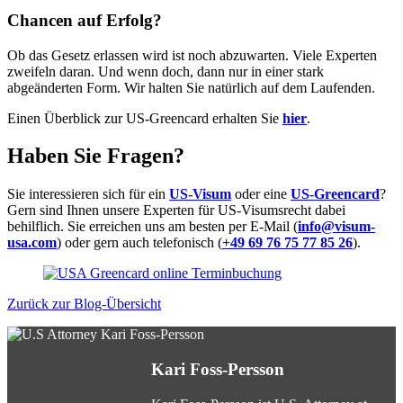
Chancen auf Erfolg?
Ob das Gesetz erlassen wird ist noch abzuwarten. Viele Experten
zweifeln daran. Und wenn doch, dann nur in einer stark
abgeänderten Form. Wir halten Sie natürlich auf dem Laufenden.
Einen Überblick zur US-Greencard erhalten Sie
hier
.
Haben Sie Fragen?
Sie interessieren sich für ein
US-Visum
oder eine
US-Greencard
?
Gern sind Ihnen unsere Experten für US-Visumsrecht dabei
behilflich. Sie erreichen uns am besten per E-Mail (
info@visum-
usa.com
) oder gern auch telefonisch (
+49 69 76 75 77 85 26
).
Zurück zur Blog-Übersicht
Kari Foss-Persson