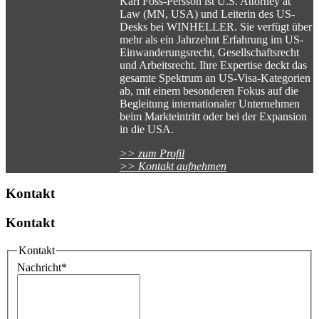
Kari Foss-Persson ist U.S. Attorney at
Law (MN, USA) und Leiterin des US-
Desks bei WINHELLER. Sie verfügt über
mehr als ein Jahrzehnt Erfahrung im US-
Einwanderungsrecht, Gesellschaftsrecht
und Arbeitsrecht. Ihre Expertise deckt das
gesamte Spektrum an US-Visa-Kategorien
ab, mit einem besonderen Fokus auf die
Begleitung internationaler Unternehmen
beim Markteintritt oder bei der Expansion
in die USA.
>> zum Profil
>> Kontakt aufnehmen
Kontakt
Kontakt
Kontakt
Nachricht
*