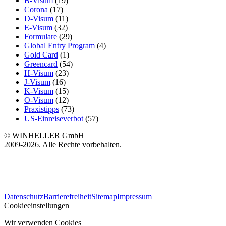
B-Visum
(19)
Corona
(17)
D-Visum
(11)
E-Visum
(32)
Formulare
(29)
Global Entry Program
(4)
Gold Card
(1)
Greencard
(54)
H-Visum
(23)
J-Visum
(16)
K-Visum
(15)
O-Visum
(12)
Praxistipps
(73)
US-Einreiseverbot
(57)
© WINHELLER GmbH
2009-2026. Alle Rechte vorbehalten.
563
Bewertungen auf ProvenExpert.com
Datenschutz
Barrierefreiheit
Sitemap
Impressum
WINHELLER GmbH
Cookieeinstellungen
Wir verwenden Cookies