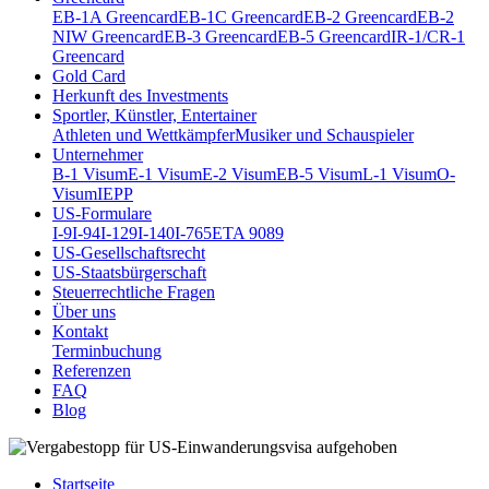
EB-1A Greencard
EB-1C Greencard
EB-2 Greencard
EB-2
NIW Greencard
EB-3 Greencard
EB-5 Greencard
IR-1/CR-1
Greencard
Gold Card
Herkunft des Investments
Sportler, Künstler, Entertainer
Athleten und Wettkämpfer
Musiker und Schauspieler
Unternehmer
B-1 Visum
E-1 Visum
E-2 Visum
EB-5 Visum
L-1 Visum
O-
Visum
IEPP
US-Formulare
I-9
I-94
I-129
I-140
I-765
ETA 9089
US-Gesellschaftsrecht
US-Staatsbürgerschaft
Steuerrechtliche Fragen
Über uns
Kontakt
Terminbuchung
Referenzen
FAQ
Blog
Startseite