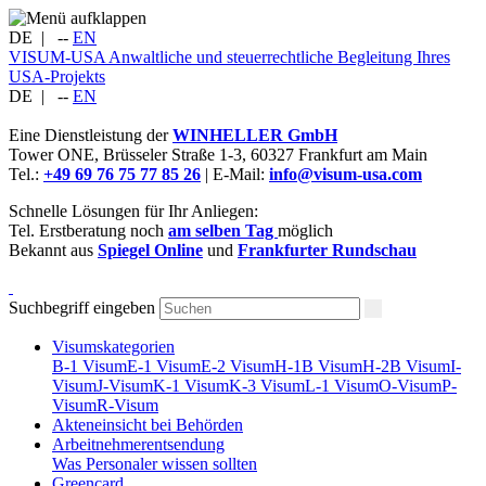
DE
|
--
EN
VISUM-USA
Anwaltliche und steuerrechtliche Begleitung Ihres
USA-Projekts
DE
|
--
EN
Eine Dienstleistung der
WINHELLER GmbH
Tower ONE,
Brüsseler Straße 1-3
,
60327
Frankfurt am Main
Tel.:
+49 69 76 75 77 85 26
| E-Mail:
info@visum-usa.com
Schnelle Lösungen für Ihr Anliegen:
Tel. Erstberatung noch
am selben Tag
möglich
Bekannt aus
Spiegel Online
und
Frankfurter Rundschau
Suchbegriff eingeben
Visumskategorien
B-1 Visum
E-1 Visum
E-2 Visum
H-1B Visum
H-2B Visum
I-
Visum
J-Visum
K-1 Visum
K-3 Visum
L-1 Visum
O-Visum
P-
Visum
R-Visum
Akteneinsicht bei Behörden
Arbeitnehmerentsendung
Was Personaler wissen sollten
Greencard