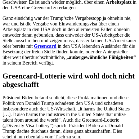
Geschwister. Es ist auch wieder möglich, über einen
Arbeitsplatz
in
den USA eine Greencard zu erlangen.
Ganz einsichtig war der Trump‘sche Vergabestopp ja ohnehin nie,
war und ist die Vergabe von Einwanderungsvisa über einen
Arbeitsplatz in den USA doch in den allermeisten Fällen ohnehin
entweder daran gebunden, dass entweder der US-Arbeitgeber die
Stelle ausschreiben und zeigen muss, dass er keinen US-Amerikaner
oder bereits mit
Greencard
in den USA lebenden Ausländer für die
Besetzung der freien Stelle finden konnte, oder der Antragsteller
über weit überdurchschnittliche,
„außergewöhnliche Fähigkeiten“
in seinem Bereich verfügt.
Greencard-Lotterie wird wohl doch nicht
abgeschafft
Präsident Biden befand schlicht, diese Proklamationen und diese
Politik von Donald Trump schadeten den USA und schadeten
insbesondere auch der US-Wirtschaft, „it harms the United States
[…]. It also harms the industries in the United States that utilize
talent from around the world”. Auch die Greencard-Lotterie
(„Diversity Visa Lottery“) spricht Präsident Biden an. Donald
Trump dachte durchaus daran, diese ganz abzuschaffen. Dies
scheint nun ebenfalls vom Tisch zu sein.