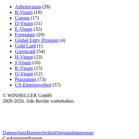
Arbeitsvisum
(28)
B-Visum
(19)
Corona
(17)
D-Visum
(11)
E-Visum
(32)
Formulare
(29)
Global Entry Program
(4)
Gold Card
(1)
Greencard
(54)
H-Visum
(23)
J-Visum
(16)
K-Visum
(15)
O-Visum
(12)
Praxistipps
(73)
US-Einreiseverbot
(57)
© WINHELLER GmbH
2009-2026. Alle Rechte vorbehalten.
563
Bewertungen auf ProvenExpert.com
Datenschutz
Barrierefreiheit
Sitemap
Impressum
WINHELLER GmbH
Cookieeinstellungen