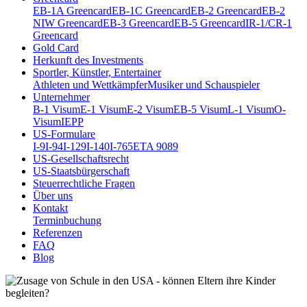
EB-1A Greencard
EB-1C Greencard
EB-2 Greencard
EB-2
NIW Greencard
EB-3 Greencard
EB-5 Greencard
IR-1/CR-1
Greencard
Gold Card
Herkunft des Investments
Sportler, Künstler, Entertainer
Athleten und Wettkämpfer
Musiker und Schauspieler
Unternehmer
B-1 Visum
E-1 Visum
E-2 Visum
EB-5 Visum
L-1 Visum
O-
Visum
IEPP
US-Formulare
I-9
I-94
I-129
I-140
I-765
ETA 9089
US-Gesellschaftsrecht
US-Staatsbürgerschaft
Steuerrechtliche Fragen
Über uns
Kontakt
Terminbuchung
Referenzen
FAQ
Blog