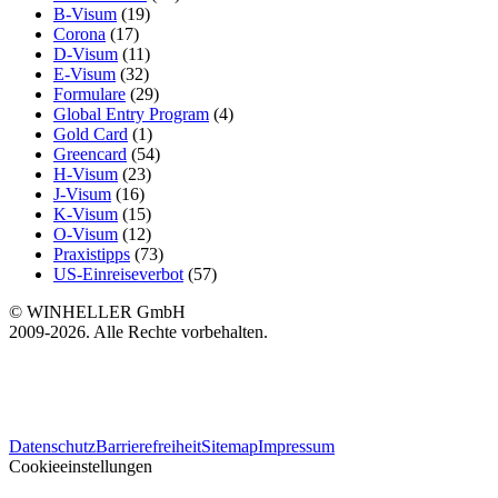
B-Visum
(19)
Corona
(17)
D-Visum
(11)
E-Visum
(32)
Formulare
(29)
Global Entry Program
(4)
Gold Card
(1)
Greencard
(54)
H-Visum
(23)
J-Visum
(16)
K-Visum
(15)
O-Visum
(12)
Praxistipps
(73)
US-Einreiseverbot
(57)
© WINHELLER GmbH
2009-2026. Alle Rechte vorbehalten.
563
Bewertungen auf ProvenExpert.com
Datenschutz
Barrierefreiheit
Sitemap
Impressum
WINHELLER GmbH
Cookieeinstellungen