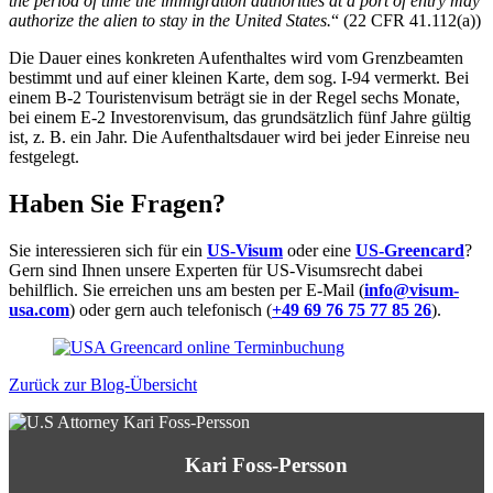
the period of time the immigration authorities at a port of entry may
authorize the alien to stay in the United States.
“ (22 CFR 41.112(a))
Die Dauer eines konkreten Aufenthaltes wird vom Grenzbeamten
bestimmt und auf einer kleinen Karte, dem sog. I-94 vermerkt. Bei
einem B-2 Touristenvisum beträgt sie in der Regel sechs Monate,
bei einem E-2 Investorenvisum, das grundsätzlich fünf Jahre gültig
ist, z. B. ein Jahr. Die Aufenthaltsdauer wird bei jeder Einreise neu
festgelegt.
Haben Sie Fragen?
Sie interessieren sich für ein
US-Visum
oder eine
US-Greencard
?
Gern sind Ihnen unsere Experten für US-Visumsrecht dabei
behilflich. Sie erreichen uns am besten per E-Mail (
info@visum-
usa.com
) oder gern auch telefonisch (
+49 69 76 75 77 85 26
).
Zurück zur Blog-Übersicht
Kari Foss-Persson