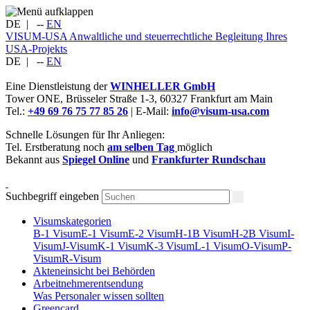
DE
|
--
EN
VISUM-USA
Anwaltliche und steuerrechtliche Begleitung Ihres
USA-Projekts
DE
|
--
EN
Eine Dienstleistung der
WINHELLER GmbH
Tower ONE,
Brüsseler Straße 1-3
,
60327
Frankfurt am Main
Tel.:
+49 69 76 75 77 85 26
| E-Mail:
info@visum-usa.com
Schnelle Lösungen für Ihr Anliegen:
Tel. Erstberatung noch
am selben Tag
möglich
Bekannt aus
Spiegel Online
und
Frankfurter Rundschau
Suchbegriff eingeben
Visumskategorien
B-1 Visum
E-1 Visum
E-2 Visum
H-1B Visum
H-2B Visum
I-
Visum
J-Visum
K-1 Visum
K-3 Visum
L-1 Visum
O-Visum
P-
Visum
R-Visum
Akteneinsicht bei Behörden
Arbeitnehmerentsendung
Was Personaler wissen sollten
Greencard