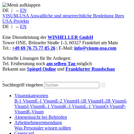
DE
|
--
EN
VISUM-USA
Anwaltliche und steuerrechtliche Begleitung Ihres
USA-Projekts
DE
|
--
EN
Eine Dienstleistung der
WINHELLER GmbH
Tower ONE,
Brüsseler Straße 1-3
,
60327
Frankfurt am Main
Tel.:
+49 69 76 75 77 85 26
| E-Mail:
info@visum-usa.com
Schnelle Lösungen für Ihr Anliegen:
Tel. Erstberatung noch
am selben Tag
möglich
Bekannt aus
Spiegel Online
und
Frankfurter Rundschau
Suchbegriff eingeben
Visumskategorien
B-1 Visum
E-1 Visum
E-2 Visum
H-1B Visum
H-2B Visum
I-
Visum
J-Visum
K-1 Visum
K-3 Visum
L-1 Visum
O-Visum
P-
Visum
R-Visum
Akteneinsicht bei Behörden
Arbeitnehmerentsendung
Was Personaler wissen sollten
Greencard