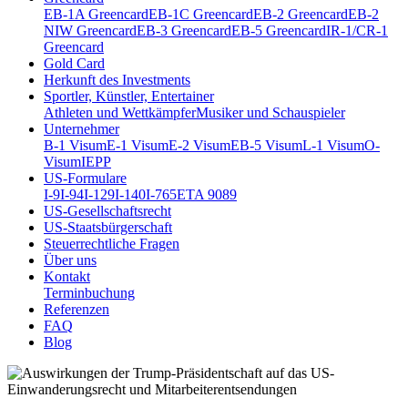
EB-1A Greencard
EB-1C Greencard
EB-2 Greencard
EB-2
NIW Greencard
EB-3 Greencard
EB-5 Greencard
IR-1/CR-1
Greencard
Gold Card
Herkunft des Investments
Sportler, Künstler, Entertainer
Athleten und Wettkämpfer
Musiker und Schauspieler
Unternehmer
B-1 Visum
E-1 Visum
E-2 Visum
EB-5 Visum
L-1 Visum
O-
Visum
IEPP
US-Formulare
I-9
I-94
I-129
I-140
I-765
ETA 9089
US-Gesellschaftsrecht
US-Staatsbürgerschaft
Steuerrechtliche Fragen
Über uns
Kontakt
Terminbuchung
Referenzen
FAQ
Blog