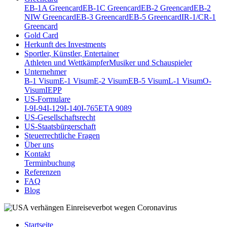
EB-1A Greencard
EB-1C Greencard
EB-2 Greencard
EB-2
NIW Greencard
EB-3 Greencard
EB-5 Greencard
IR-1/CR-1
Greencard
Gold Card
Herkunft des Investments
Sportler, Künstler, Entertainer
Athleten und Wettkämpfer
Musiker und Schauspieler
Unternehmer
B-1 Visum
E-1 Visum
E-2 Visum
EB-5 Visum
L-1 Visum
O-
Visum
IEPP
US-Formulare
I-9
I-94
I-129
I-140
I-765
ETA 9089
US-Gesellschaftsrecht
US-Staatsbürgerschaft
Steuerrechtliche Fragen
Über uns
Kontakt
Terminbuchung
Referenzen
FAQ
Blog
Startseite