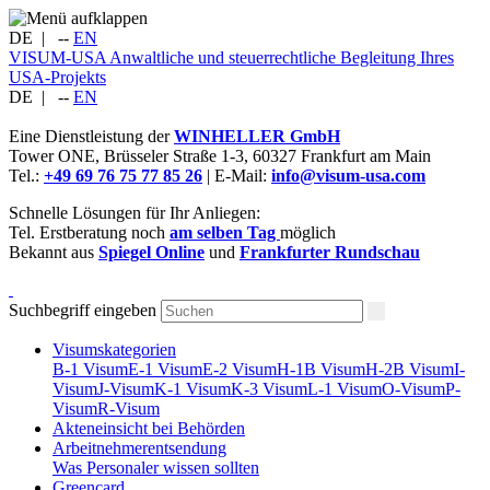
DE
|
--
EN
VISUM-USA
Anwaltliche und steuerrechtliche Begleitung Ihres
USA-Projekts
DE
|
--
EN
Eine Dienstleistung der
WINHELLER GmbH
Tower ONE,
Brüsseler Straße 1-3
,
60327
Frankfurt am Main
Tel.:
+49 69 76 75 77 85 26
| E-Mail:
info@visum-usa.com
Schnelle Lösungen für Ihr Anliegen:
Tel. Erstberatung noch
am selben Tag
möglich
Bekannt aus
Spiegel Online
und
Frankfurter Rundschau
Suchbegriff eingeben
Visumskategorien
B-1 Visum
E-1 Visum
E-2 Visum
H-1B Visum
H-2B Visum
I-
Visum
J-Visum
K-1 Visum
K-3 Visum
L-1 Visum
O-Visum
P-
Visum
R-Visum
Akteneinsicht bei Behörden
Arbeitnehmerentsendung
Was Personaler wissen sollten
Greencard