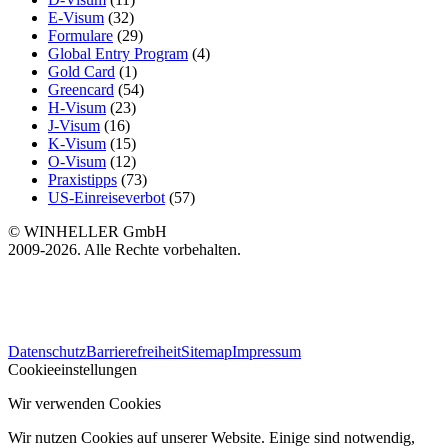
E-Visum
(32)
Formulare
(29)
Global Entry Program
(4)
Gold Card
(1)
Greencard
(54)
H-Visum
(23)
J-Visum
(16)
K-Visum
(15)
O-Visum
(12)
Praxistipps
(73)
US-Einreiseverbot
(57)
© WINHELLER GmbH
2009-2026. Alle Rechte vorbehalten.
563
Bewertungen auf ProvenExpert.com
Datenschutz
Barrierefreiheit
Sitemap
Impressum
WINHELLER GmbH
Cookieeinstellungen
Wir verwenden Cookies
Wir nutzen Cookies auf unserer Website. Einige sind notwendig,