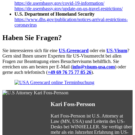
https://de.usembassy.gov/covid-19-information/
https://de.usembassy.gov/update-on-us-travel-restrictions/
U.S. Department of Homeland Security
https://www.dhs.gov/publication/notices-arrival-restrictions-
coronavirus
Haben Sie Fragen?
Sie interessieren sich für eine
US-Greencard
oder ein
US-Visum
?
Gern sind Ihnen unsere Experten für US-Visumsrecht bei allen
Fragen zur Beantragung eines Besuchervisums behilflich. Sie
erreichen uns am besten per E-Mail (
info@visum-usa.com
) oder
gerne auch telefonisch (
+49 69 76 75 77 85 26
).
Kari Foss-Persson
Kari Foss-Persson ist U.S. Attorney at
Law (MN, USA) und Leiterin des US-
Desks bei WINHELLER. Sie verfügt über
mehr als ein Jahrzehnt Erfahrung im US-