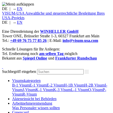
DE
|
--
EN
VISUM-USA
Anwaltliche und steuerrechtliche Begleitung Ihres
USA-Projekts
DE
|
--
EN
Eine Dienstleistung der
WINHELLER GmbH
Tower ONE,
Brüsseler Straße 1-3
,
60327
Frankfurt am Main
Tel.:
+49 69 76 75 77 85 26
| E-Mail:
info@visum-usa.com
Schnelle Lösungen für Ihr Anliegen:
Tel. Erstberatung noch
am selben Tag
möglich
Bekannt aus
Spiegel Online
und
Frankfurter Rundschau
Suchbegriff eingeben
Visumskategorien
B-1 Visum
E-1 Visum
E-2 Visum
H-1B Visum
H-2B Visum
I-
Visum
J-Visum
K-1 Visum
K-3 Visum
L-1 Visum
O-Visum
P-
Visum
R-Visum
Akteneinsicht bei Behörden
Arbeitnehmerentsendung
Was Personaler wissen sollten
Greencard