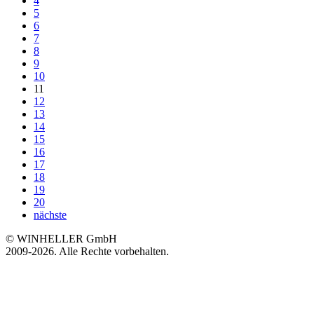
4
5
6
7
8
9
10
11
12
13
14
15
16
17
18
19
20
nächste
© WINHELLER GmbH
2009-2026. Alle Rechte vorbehalten.
563
Bewertungen auf ProvenExpert.com