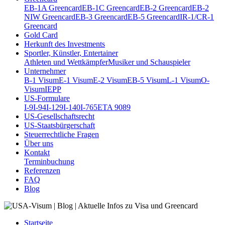
EB-1A Greencard
EB-1C Greencard
EB-2 Greencard
EB-2
NIW Greencard
EB-3 Greencard
EB-5 Greencard
IR-1/CR-1
Greencard
Gold Card
Herkunft des Investments
Sportler, Künstler, Entertainer
Athleten und Wettkämpfer
Musiker und Schauspieler
Unternehmer
B-1 Visum
E-1 Visum
E-2 Visum
EB-5 Visum
L-1 Visum
O-
Visum
IEPP
US-Formulare
I-9
I-94
I-129
I-140
I-765
ETA 9089
US-Gesellschaftsrecht
US-Staatsbürgerschaft
Steuerrechtliche Fragen
Über uns
Kontakt
Terminbuchung
Referenzen
FAQ
Blog
Startseite